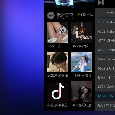
1165.百
换一批
1430.Turb
4702.Turbot
4727.Mi V
2022中文
2022喜欢的中
4968.Scarb
ProgHouse歌
文DJ舞曲
曲
5929.Darren
5932.2 Unl
2022串烧舞曲
小阿枫六倍音
5935.P.D -
系列
质系列 车载
6271.Moder
专享
6434.EDM 
抖音热播中文
2022整理电音
6834.抖音壁
系列
系列
7201.抖