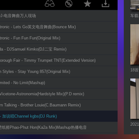
大DJ-电音舞曲万人现场
车载
otronic - Lets Go英文电音舞曲(Bounce Mix)
ronic - Fun Fun Fun(Original Mix)
ida - DJSamuel Kimko(DJ二宝 Remix)
orough Fair - Timmy Trumpet TNT(Extended Version)
18
 Styles - Stay Young 857(Original Mix)
imited - No Limit(Mashup)
 Vicetone-Astronomia(Hardstyle Mix)(P.D remix)
n Talking - Brother Louie(C.Baumann Remix)
- 加说唱Channel kgbs(DJ Runk)
20
纸摇Phao-Phut Hon(Ka2a Mix)Mashup热播电音
音乐
音 豪横的甩葱歌