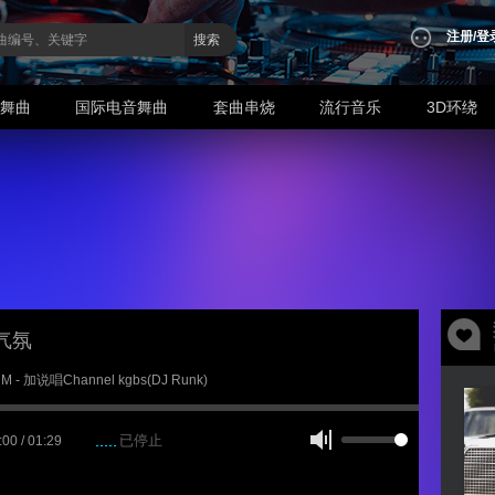
注册
/
登
搜索
业舞曲
国际电音舞曲
套曲串烧
流行音乐
3D环绕
气氛
DM - 加说唱Channel kgbs(DJ Runk)
已停止
:00 / 01:29