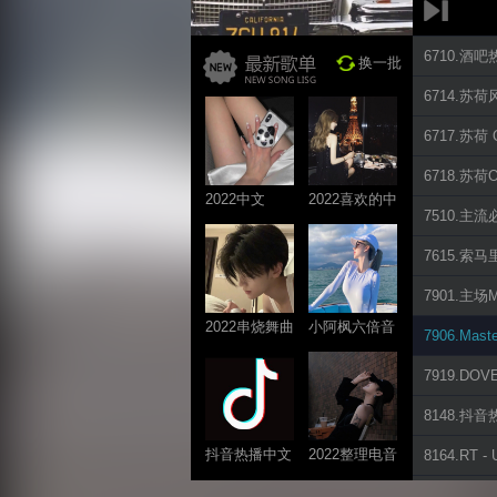
6710.酒
换一批
6714.苏荷风
6717.苏荷 Q
6718.苏荷Ol
2022中文
2022喜欢的中
7510.主流必打
ProgHouse歌
文DJ舞曲
曲
7615.索马里
7901.主
2022串烧舞曲
小阿枫六倍音
7906.Master
系列
质系列 车载
7919.DOV
专享
8148.抖
抖音热播中文
2022整理电音
8164.RT - 
系列
系列
8205.Turbot