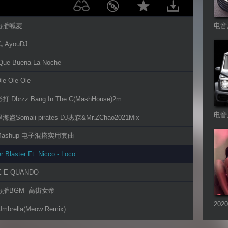
吧热播喊麦
电音
 AyouDJ
ue Buena La Noche
e Ole Ole
 Dbrzz Bang In The C(MashHouse)2m
电音
海盗Somali pirates DJ杰森&Mr.ZChao2021Mix
场Mashup-电子混搭实用套曲
 Blaster Ft. Nicco - Loco
E E QUANDO
音热播BGM- 高街女帝
20
Umbrella(Meow Remix)
列
ronic - Dajoa (Extended Mix)