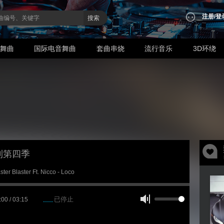
注册
/
登
搜索
业舞曲
国际电音舞曲
套曲串烧
流行音乐
3D环绕
利第四季
ter Blaster Ft. Nicco - Loco
已停止
:00 / 03:15