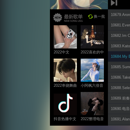
10679.Aron
换一批
10681.Ev
10682.Im C
10683.Kat
2022中文
2022喜欢的中
10684.My 
ProgHouse歌
文DJ舞曲
曲
10685.Surr
10686.Take
2022串烧舞曲
小阿枫六倍音
10688.Sel
系列
质系列 车载
10689.前
专享
10690.电音战
抖音热播中文
2022整理电音
10691.Alan
系列
系列
10694.Bar