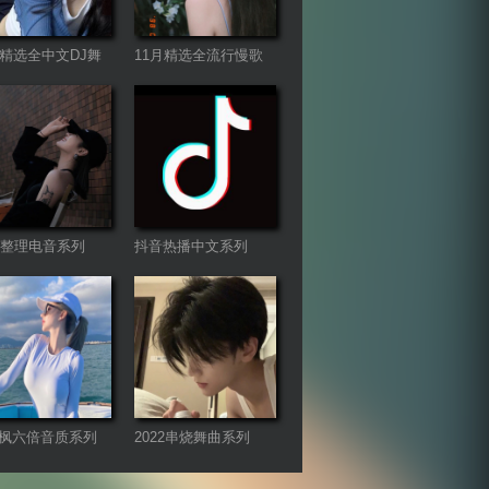
月精选全中文DJ舞
11月精选全流行慢歌
列
连版
22整理电音系列
抖音热播中文系列
枫六倍音质系列
2022串烧舞曲系列
专享