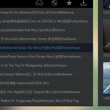
chupa-Im An Albatraoz(DJSust)-女ElectroMelbourne
12
曲系
ery Body弹性越南鼓(DJJun vs DJXS欢少 Mix)说唱FunkyHouse
razy(DjAphrodite And Mrg Club Mix)-男Electro
o Ft Uso And Johnson-Hey Shorty-男说男唱ClubDance
Body(Rocket Beatz Vip Rmx)-性感女声说唱ElectroHouse
20
ender(Paolo Noise e Pilo Private Rmx)-女唱ElectroHouse
 It To The Top Ft Montgomery-女ElectroHouse
ena Gomez-Wolves(Dj二宝 Mix)-女ElectroMelbourne
奏控抖音神曲-Awesome(DJ伟伟 Mix)
车-The Night(DJ王贺 Original Mix)-女ElectroMelbourne
小阿
 Walker Ft Tungevaag-Play(Rnbstylerz Mix)-开场女Trap
车载
acuda Ft Age Pee-Ass Up(DjCupid小秋 Mix)-女ElectroMelbourne