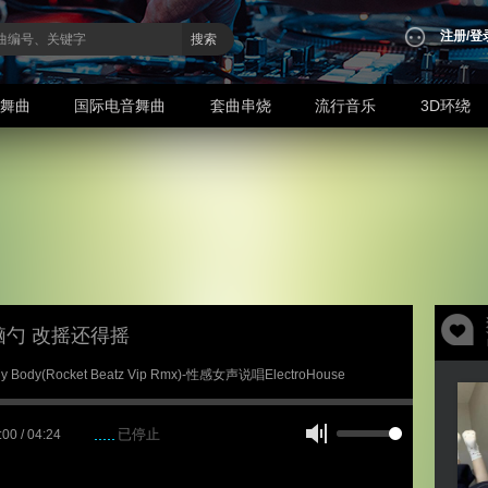
注册
/
登
搜索
业舞曲
国际电音舞曲
套曲串烧
流行音乐
3D环绕
脑勺 改摇还得摇
My Body(Rocket Beatz Vip Rmx)-性感女声说唱ElectroHouse
已停止
:00 / 04:24