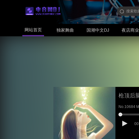
网站首页
独家舞曲
国潮中文DJ
夜店商
枪顶后
No.10684 
00