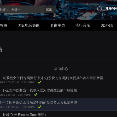
注册
/
登
搜索
业舞曲
国际电音舞曲
套曲串烧
流行音乐
3D环绕
榜
舞曲名称
DJFany - 莉莉靓女生日专属流行中外文(亲爱的你啊)时尚摇摆节奏车载跳舞慢摇串烧V5
SIZE 165.65 MB
320 KBPS
j宁仔-全女声伤曲当年我堕入爱河你说散就散串烧慢摇
SIZE 149 MB
320 KBPS
 全中文国粤语Club音乐黎明前的黑暗多元素私货串烧
SIZE 141.38 MB
320 KBPS
 - 长城(Dj宁 Electro Rmx 粤语)