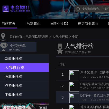
网站首页
独家舞曲
国潮中文DJ
夜店商业舞曲
目前位置：
电音阁DJ音乐网
>
人气排行榜
>
全部
人气排行榜
分类榜单
最好听的人气排行榜
新歌排行榜
排行
人气排行榜
乐清DJ章恒 - 回遂
1
收藏排行榜
TIME --
SIZE 135.66 M
DJ婷婷-独家出品柬埔
点赞排行榜
2
TIME --
SIZE 147.33 M
下载排行榜
DJ菜仔 - 暮色回响
3
TIME --
SIZE 148.64 M
博罗龙溪Dj阿杰-国粤
4