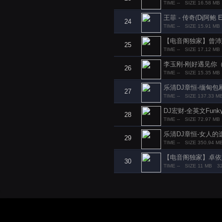
TIME --
SIZE 16.58 MB
王菲 - 传奇(Dj阿鲍 Ele
24
TIME --
SIZE 15.91 MB
【电音阁独家】曾沛慈 -
25
TIME --
SIZE 17.12 MB
李玉刚-刚好遇见你（乐
26
TIME --
SIZE 15.35 MB
乐清DJ章恒-缅甸包
27
TIME --
SIZE 137.33 M
DJ宏财-全英文Fun
28
TIME --
SIZE 72.97 MB
乐清DJ章恒-女人的选
29
TIME --
SIZE 350.94 M
【电音阁独家】卓依婷 - 
30
TIME --
SIZE 11 MB
3