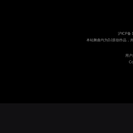
沪ICP备 
本站舞曲均为DJ原创作品，
用户
Co