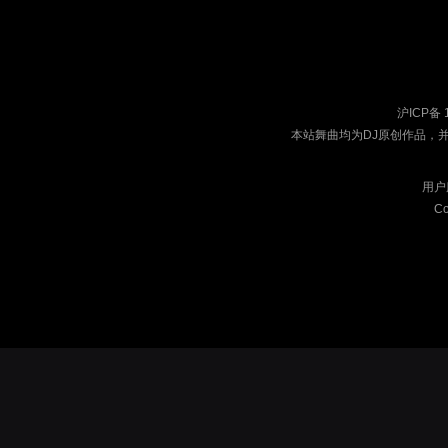
沪ICP备 
本站舞曲均为DJ原创作品，
用户
Co