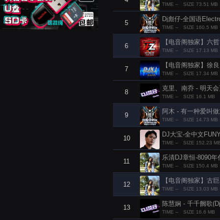
TIME --
SIZE 73.51 MB
Dj彪仔-全国语Elec
5
TIME --
SIZE 160.5 MB
【电音阁独家】六哲 - 
6
TIME --
SIZE 17.13 MB
【电音阁独家】徐良,小凌 
7
TIME --
SIZE 17.34 MB
克里、南乔 - 明天会更好
8
TIME --
SIZE 16.1 MB
阿木 - 有一种爱叫做放手
9
TIME --
SIZE 14.73 MB
DJ大宝-全中文FU
10
TIME --
SIZE 152.23 M
乐清DJ章恒-8090
11
TIME --
SIZE 150.4 MB
【电音阁独家】古巨基 -
12
TIME --
SIZE 13.03 MB
陈慧娴 - 千千阙歌(Dj菜
13
TIME --
SIZE 16.6 MB