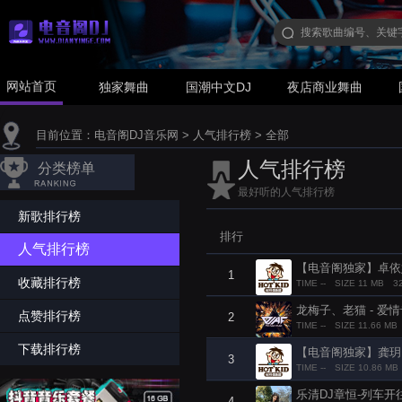
网站首页
独家舞曲
国潮中文DJ
夜店商业舞曲
目前位置：
电音阁DJ音乐网
>
人气排行榜
>
全部
人气排行榜
分类榜单
最好听的人气排行榜
新歌排行榜
排行
人气排行榜
【电音阁独家】卓依婷 - 
1
收藏排行榜
TIME --
SIZE 11 MB
3
龙梅子、老猫 - 爱情专属权
点赞排行榜
2
TIME --
SIZE 11.66 MB
下载排行榜
【电音阁独家】龚玥 - 军
3
TIME --
SIZE 10.86 MB
乐清DJ章恒-列车开往
4