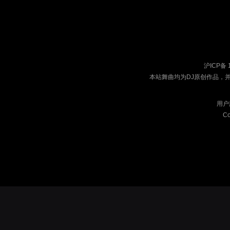
沪ICP备 
本站舞曲均为DJ原创作品，
用户
Co