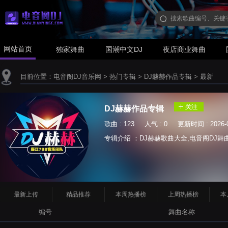
网站首页
独家舞曲
国潮中文DJ
夜店商业舞曲
目前位置：
电音阁DJ音乐网
>
热门专辑
>
DJ赫赫作品专辑
>
最新
DJ赫赫作品专辑
歌曲 : 123 人气 : 0 更新时间 : 2026-0
专辑介绍 ：DJ赫赫歌曲大全,电音阁DJ舞曲网 ww
最新上传
精品推荐
本周热播榜
上周热播榜
本
编号
舞曲名称