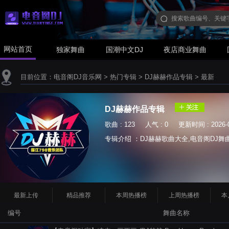
网站首页
独家舞曲
国潮中文DJ
夜店商业舞曲
目前位置：
电音阁DJ音乐网
>
热门专辑
>
DJ赫赫作品专辑
>
最新
DJ赫赫作品专辑
歌曲 : 123 人气 : 0 更新时间 : 2026-0
专辑介绍 ：DJ赫赫歌曲大全,电音阁DJ舞曲网 ww
最新上传
精品推荐
本周热播榜
上周热播榜
本
编号
舞曲名称