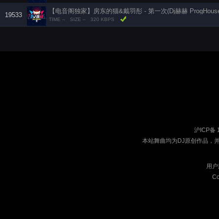
【电音阁独家】房东的猫&戴羽彤 - 第一次(Dj赫赫 ProgHouse
19533
TIME --
SIZE --
320 KBPS
沪ICP备 
本站舞曲均为DJ原创作品，
用户
Co