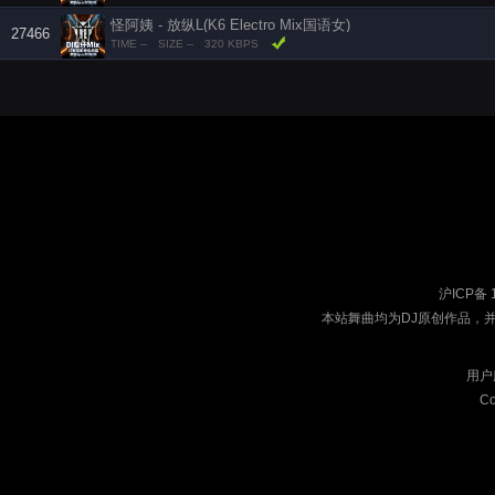
怪阿姨 - 放纵L(K6 Electro Mix国语女)
27466
TIME --
SIZE --
320 KBPS
沪ICP备 
本站舞曲均为DJ原创作品，
用户
Co