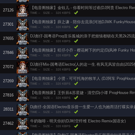
【电音阁独家】金钰儿 - 你看时间等过谁(DJ阿贵 Electro Remix
27126
TIME --
SIZE --
320 KBPS
【电音阁独家】薛之谦 - 陪你去流浪(河池DJMK FunkyHouse 
27301
TIME --
SIZE --
320 KBPS
DJ彪仔-国粤语Prog音乐孤城的浪子把烦恼都锁在天黑2k25
27655
TIME --
SIZE --
320 KBPS
【电音阁独家】旺仔小乔 - 樱花树下的约定(Dj风神 Funky Hou
27846
TIME --
SIZE --
320 KBPS
DJ彪仔Mix-国粤语Electro(人的这一生.有风无风皆自由)20
27072
TIME --
SIZE --
320 KBPS
【电音阁独家】小贤 - 可可托海的牧羊人 (DJ阿车 ProgHouse
27269
TIME --
SIZE --
320 KBPS
【电音阁独家】王忻辰&苏星婕 - 清空(Dj小谭 ProgHouse R
27816
TIME --
SIZE --
320 KBPS
Dj彪仔-全国语Electro音乐曾一生爱一人也为她而活打碟实
28311
TIME --
SIZE --
320 KBPS
牛奶咖啡 - 明天你好(DJ时空纤维 Electro Remix国语女)
27462
TIME --
SIZE --
320 KBPS