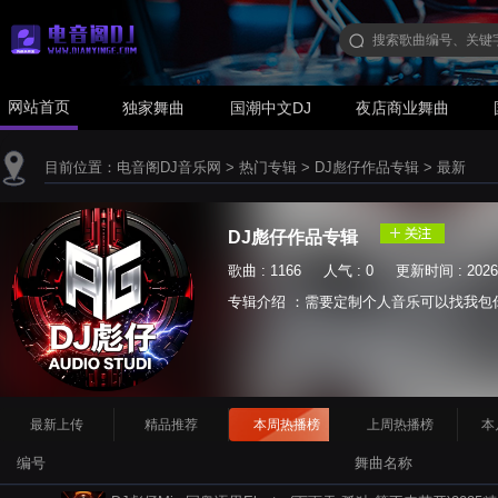
网站首页
独家舞曲
国潮中文DJ
夜店商业舞曲
目前位置：
电音阁DJ音乐网
>
热门专辑
>
DJ彪仔作品专辑
>
最新
DJ彪仔作品专辑
歌曲 : 1166 人气 : 0 更新时间 : 2026-
专辑介绍 ：需要定制个人音乐可以找我包你满意/
最新上传
精品推荐
本周热播榜
上周热播榜
本
编号
舞曲名称