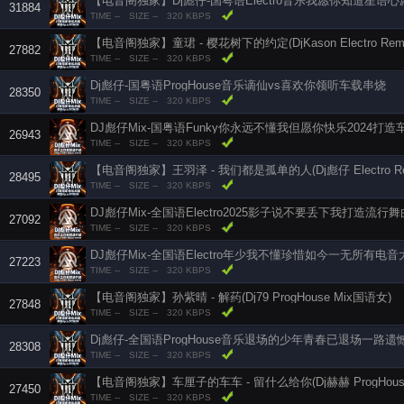
【电音阁独家】Dj彪仔-国粤语Electro音乐我愿你知道星语心
31884
TIME --
SIZE --
320 KBPS
【电音阁独家】童珺 - 樱花树下的约定(DjKason Electro Re
27882
TIME --
SIZE --
320 KBPS
Dj彪仔-国粤语ProgHouse音乐谪仙vs喜欢你领听车载串烧
28350
TIME --
SIZE --
320 KBPS
DJ彪仔Mix-国粤语Funky你永远不懂我但愿你快乐2024打
26943
TIME --
SIZE --
320 KBPS
【电音阁独家】王羽泽 - 我们都是孤单的人(Dj彪仔 Electro Re
28495
TIME --
SIZE --
320 KBPS
DJ彪仔Mix-全国语Electro2025影子说不要丢下我打造流行
27092
TIME --
SIZE --
320 KBPS
DJ彪仔Mix-全国语Electro年少我不懂珍惜如今一无所有电音
27223
TIME --
SIZE --
320 KBPS
【电音阁独家】孙紫晴 - 解药(Dj79 ProgHouse Mix国语女)
27848
TIME --
SIZE --
320 KBPS
Dj彪仔-全国语ProgHouse音乐退场的少年青春已退场一路遗
28308
TIME --
SIZE --
320 KBPS
27450
TIME --
SIZE --
320 KBPS