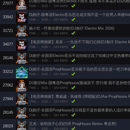
DJ彪仔Mix-国粤语男Electro(下雨天.孤独.等不来花开)20
27077
TIME --
SIZE --
320 KBPS
Dj彪仔-国粤语Electro音乐思念成灾我不是一个好男人串烧Vol.
33942
TIME --
SIZE --
320 KBPS
杨小壮 - 哼着你爱听的歌(DJ彪仔 Electro Mix 2026)
31721
TIME --
SIZE --
320 KBPS
【电音阁独家】呆呆 - 一生放不下我们记得(DJ彪仔 Electro M
34077
TIME --
SIZE --
320 KBPS
Dj彪仔-全国语Electro音乐不说怕错过说了怕难过中文热播串
28146
TIME --
SIZE --
320 KBPS
Dj彪仔-全国语ProgHouse音乐栀子花的思念思念是一把刀串烧V
33212
TIME --
SIZE --
320 KBPS
DJ彪仔Mix-国粤语ProgHouse(孤城浪子.苦行僧.我不是孙悟
27062
TIME --
SIZE --
320 KBPS
【电音阁独家】费戚戚 - 风催雨 (弹唱版)(DJAw ProgHouse 
27944
TIME --
SIZE --
320 KBPS
Dj彪仔-全国语ProgHouse音乐我是不是你最疼爱的人流行串
28145
TIME --
SIZE --
320 KBPS
王杰 - 谁明浪子心(Dj巴闭 ProgHouse Remix 粤语男)
28029
TIME --
SIZE --
320 KBPS