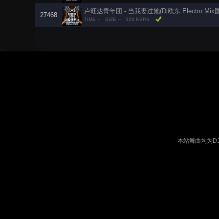
卢旺达青年团 - 当我娶过她(Dj欧东 Electro Mi
27468
TIME --
SIZE --
320 KBPS
本站舞曲均为D