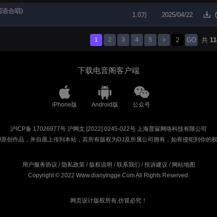
x国语合唱)
1.0万
2025/04/22
1
2
3
4
5
>
GO
共
11
下载电音阁客户端
iPhone版
Android版
公众号
沪ICP备 17026977号
沪网文 [2022] 0245-022号
上海普寐网络科技有限公司
J原创作品，并自愿上传到本站，其所有版权为DJ及所属公司拥有，如有侵犯到你的
用户服务协议
/
隐私政策
/
版权说明
/
联系我们
/
投诉建议
/
网站地图
Copyright © 2022 Www.dianyingge.Com All Rights Reserved.
网页设计版权所有,仿冒必究！