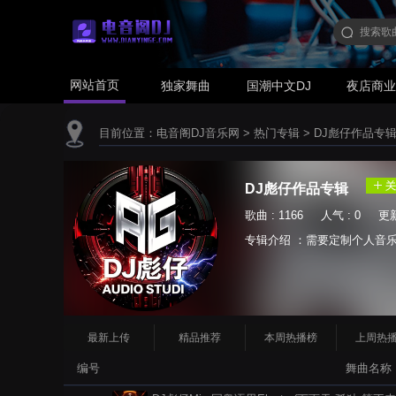
网站首页
独家舞曲
国潮中文DJ
夜店商
目前位置：
电音阁DJ音乐网
>
热门专辑
>
DJ彪仔作品专
DJ彪仔作品专辑
歌曲 : 1166 人气 : 0 更新时
专辑介绍 ：需要定制个人音乐可以
最新上传
精品推荐
本周热播榜
上周热
编号
舞曲名称