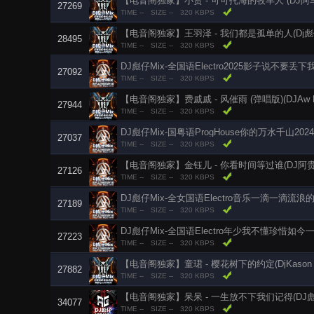
【电音阁独家】小贤 - 可可托海的牧羊人 (DJ阿车 P
27269
TIME --
SIZE --
320 KBPS
【电音阁独家】王羽泽 - 我们都是孤单的人(Dj彪仔 El
28495
TIME --
SIZE --
320 KBPS
DJ彪仔Mix-全国语Electro2025影子说不要
27092
TIME --
SIZE --
320 KBPS
【电音阁独家】费戚戚 - 风催雨 (弹唱版)(DJAw Pr
27944
TIME --
SIZE --
320 KBPS
DJ彪仔Mix-国粤语ProgHouse你的万水千山2
27037
TIME --
SIZE --
320 KBPS
【电音阁独家】金钰儿 - 你看时间等过谁(DJ阿贵 Elec
27126
TIME --
SIZE --
320 KBPS
DJ彪仔Mix-全女国语Electro音乐一滴一滴流
27189
TIME --
SIZE --
320 KBPS
DJ彪仔Mix-全国语Electro年少我不懂珍惜如
27223
TIME --
SIZE --
320 KBPS
【电音阁独家】童珺 - 樱花树下的约定(DjKason El
27882
TIME --
SIZE --
320 KBPS
【电音阁独家】呆呆 - 一生放不下我们记得(DJ彪仔 E
34077
TIME --
SIZE --
320 KBPS