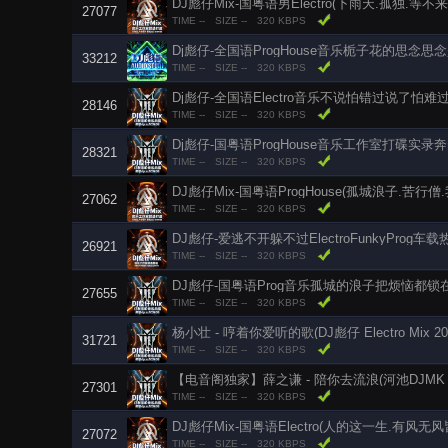
DJ彪仔Mix-国粤语男Electro(下雨天.孤独.等
27077
TIME --
SIZE --
320 KBPS
Dj彪仔-全国语ProgHouse音乐栀子花的思念思念
33212
TIME --
SIZE --
320 KBPS
Dj彪仔-全国语Electro音乐不说怕错过说了怕
28146
TIME --
SIZE --
320 KBPS
Dj彪仔-国粤语ProgHouse音乐工作室打碟实
28321
TIME --
SIZE --
320 KBPS
DJ彪仔Mix-国粤语ProgHouse(孤城浪子.苦行
27062
TIME --
SIZE --
320 KBPS
DJ彪仔-爱逃不开躲不过ElectroFunkyProg
26921
TIME --
SIZE --
320 KBPS
DJ彪仔-国粤语Prog音乐孤城的浪子把烦恼都锁
27655
TIME --
SIZE --
320 KBPS
杨小壮 - 哼着你爱听的歌(DJ彪仔 Electro Mix 20
31721
TIME --
SIZE --
320 KBPS
【电音阁独家】薛之谦 - 陪你去流浪(河池DJMK Fun
27301
TIME --
SIZE --
320 KBPS
DJ彪仔Mix-国粤语Electro(人的这一生.有风
27072
TIME --
SIZE --
320 KBPS