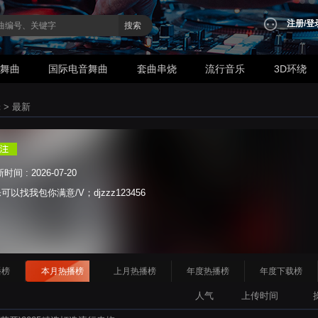
注册
/
登
搜索
业舞曲
国际电音舞曲
套曲串烧
流行音乐
3D环绕
辑
>
最新
间 : 2026-07-20
找我包你满意/V；djzzz123456
播榜
本月热播榜
上月热播榜
年度热播榜
年度下载榜
人气
上传时间