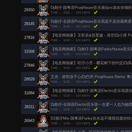
Dj彪仔-国粤语ProgHouse音乐谪仙vs喜欢你
28350
TIME --
SIZE --
320 KBPS
Dj彪仔-全国语ProgHouse音乐我是不是你最
28145
TIME --
SIZE --
320 KBPS
【电音阁独家】王忻辰&苏星婕 - 清空(Dj小谭 Pro
27816
TIME --
SIZE --
320 KBPS
31568
TIME --
SIZE --
320 KBPS
【电音阁独家】旺仔小乔 - 樱花树下的约定(Dj风神 Fu
27846
TIME --
SIZE --
320 KBPS
王杰 - 谁明浪子心(Dj巴闭 ProgHouse Remix 粤
28029
TIME --
SIZE --
320 KBPS
【电音阁独家】Dj彪仔-国粤语Electro音乐我
31884
TIME --
SIZE --
320 KBPS
Dj彪仔-全国语Electro音乐曾一生爱一人也为
28311
TIME --
SIZE --
320 KBPS
DJ彪仔Mix-国粤语Funky你永远不懂我但愿你
26943
TIME --
SIZE --
320 KBPS