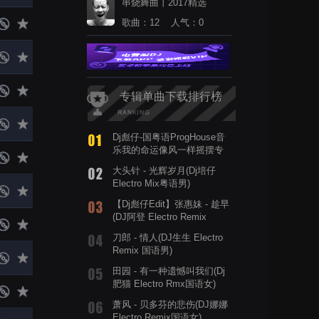
串烧舞曲丨2017精选
歌曲：12 人气：0
专辑单曲下载排行榜
Dj彪仔-国粤语ProgHouse音
乐我的命运像风一样摇摆专
辑串烧
大头针 - 光辉岁月(Dj培仔
Electro Mix粤语男)
【Dj彪仔Edit】张惠妹 - 趁早
(DJ阿登 Electro Remix
2025)
刀郎 - 情人(DJ生生 Electro
Remix 国语男)
田园 - 有一种遗憾叫我们(Dj
肥猫 Electro Rmx国语女)
萧风 - 贝多芬的悲伤(DJ娜娜
Electro Remix国语女)