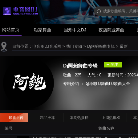
网站首页
独家舞曲
国潮中文DJ
夜店商业舞曲
目前位置：
电音阁DJ音乐网
>
热门专辑
>
Dj阿鲍舞曲专辑
>
最新
Dj阿鲍舞曲专辑
歌曲 : 225 人气 : 0 更新时间 : 2026-0
专辑介绍 ：Dj阿鲍DJ舞曲DJ歌曲大全
最新上传
精品推荐
本周热播榜
上周热播榜
本
编号
舞曲名称