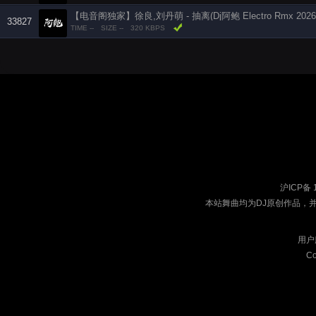
【电音阁独家】徐良,刘丹萌 - 抽离(Dj阿鲍 Electro Rmx 2026
33827
TIME --
SIZE --
320 KBPS
沪ICP备 
本站舞曲均为DJ原创作品，
用户
Co