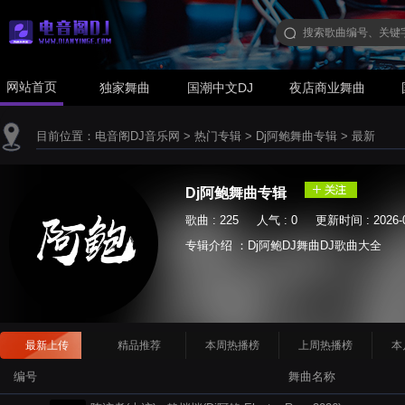
网站首页
独家舞曲
国潮中文DJ
夜店商业舞曲
目前位置：
电音阁DJ音乐网
>
热门专辑
>
Dj阿鲍舞曲专辑
>
最新
Dj阿鲍舞曲专辑
歌曲 : 225 人气 : 0 更新时间 : 2026-0
专辑介绍 ：Dj阿鲍DJ舞曲DJ歌曲大全
最新上传
精品推荐
本周热播榜
上周热播榜
本
编号
舞曲名称