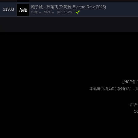
顾子诚 - 芦苇飞(Dj阿鲍 Electro Rmx 2026)
31988
TIME --
SIZE --
320 KBPS
沪ICP备 
本站舞曲均为DJ原创作品，
用户
Co