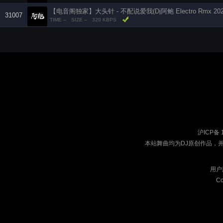
【电音阁独家】大头针 - 不配说爱我(Dj阿鲍 Electro Rmx 202
31007
TIME --
SIZE --
320 KBPS
沪ICP备 
本站舞曲均为DJ原创作品，
用户
Co