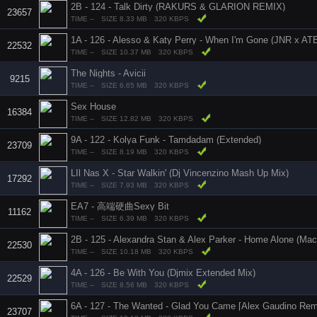
2B - 124 - Talk Dirty (RAKURS & GLARION REMIX)
23657
TIME --
SIZE 8.33 MB
320 KBPS
22532
TIME --
SIZE 10.37 MB
320 KBPS
The Nights - Avicii
9215
TIME --
SIZE 6.65 MB
320 KBPS
Sex House
16384
TIME --
SIZE 12.82 MB
320 KBPS
9A - 122 - Kolya Funk - Tamdadam (Extended)
23709
TIME --
SIZE 8.19 MB
320 KBPS
LIl Nas X - Star Walkin' (Dj Vincenzino Mash Up Mix)
17292
TIME --
SIZE 7.93 MB
320 KBPS
EA7 - 高端硬曲Sexy Bit
11162
TIME --
SIZE 6.39 MB
320 KBPS
22530
TIME --
SIZE 10.18 MB
320 KBPS
4A - 126 - Be With You (Djmix Extended Mix)
22529
TIME --
SIZE 8.56 MB
320 KBPS
6A - 127 - The Wanted - Glad You Came [Alex Gaudino Rem
23707