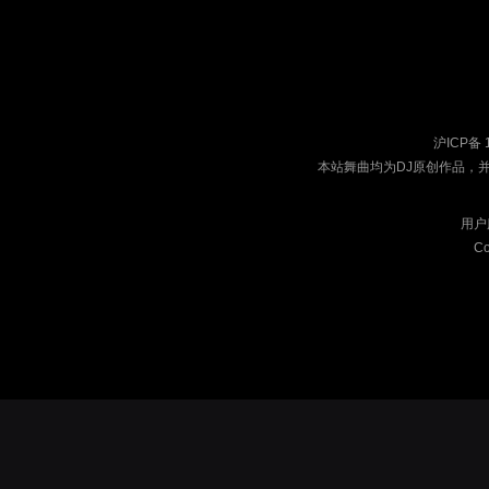
沪ICP备 
本站舞曲均为DJ原创作品，
用户
Co