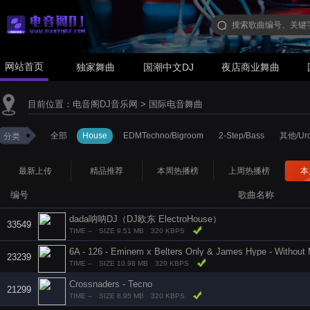
网站首页
独家舞曲
国潮中文DJ
夜店商业舞曲
目前位置：
电音阁DJ音乐网
>
国际电音舞曲
全部
House
EDMTechno/Bigroom
2-Step/Bass
其他/Urd
分类
最新上传
精品推荐
本周热播榜
上周热播榜
本
编号
歌曲名称
dada呐呐DJ（DJ欧东 ElectroHouse）
33549
TIME --
SIZE 9.51 MB
320 KBPS
23239
TIME --
SIZE 10.98 MB
320 KBPS
Crossnaders - Tecno
21299
TIME --
SIZE 8.95 MB
320 KBPS