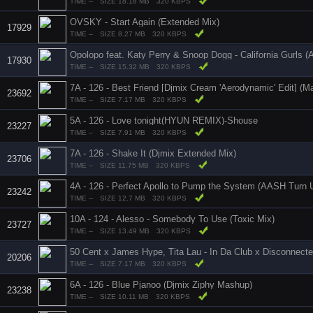
TIME --
SIZE 18.18 MB
320 KBPS
OVSKY - Start Again (Extended Mix)
17929
TIME --
SIZE 8.27 MB
320 KBPS
17930
TIME --
SIZE 15.32 MB
320 KBPS
7A - 126 - Best Friend [Djmix Cream 'Aerodynamic' Edit] (Ma
23692
TIME --
SIZE 7.17 MB
320 KBPS
5A - 126 - Love tonight(HYUN REMIX)-Shouse
23227
TIME --
SIZE 7.91 MB
320 KBPS
7A - 126 - Shake It (Djmix Extended Mix)
23706
TIME --
SIZE 11.75 MB
320 KBPS
4A - 126 - Perfect Apollo to Pump the System (AASH Turn 
23242
TIME --
SIZE 12.7 MB
320 KBPS
10A - 124 - Alesso - Somebody To Use (Toxic Mix)
23727
TIME --
SIZE 13.49 MB
320 KBPS
20206
TIME --
SIZE 7.17 MB
320 KBPS
6A - 126 - Blue Pjanoo (Djmix Ziphy Mashup)
23238
TIME --
SIZE 10.11 MB
320 KBPS