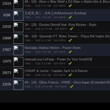
22524
TIME --
SIZE 9.71 MB
320 KBPS
王贰浪,虎二 - 光年之外(Mushroom Bootleg)
6298
TIME --
SIZE 7.89 MB
320 KBPS
3A - 126 - Dustee Dsmall feat. King Mickey - Bops
22533
TIME --
SIZE 11.75 MB
320 KBPS
6B - 128 - Quevedo FT. Myke Towers - Playa Del Ingles [A
23690
TIME --
SIZE 8.13 MB
320 KBPS
Nostalgix,Malikai Motion - Pourin Shots
17927
TIME --
SIZE 8.58 MB
320 KBPS
InteruptLuna LePage - Power (In Your Soul)抖音
11970
TIME --
SIZE 8.23 MB
320 KBPS
CHAAP & Lemür - Captain Jack Is A Dancer
20573
TIME --
SIZE 9.61 MB
320 KBPS
4A - 126 - Dillon Francis, VINNE - Once Again (Extended Mi
23235
TIME --
SIZE 10.04 MB
320 KBPS