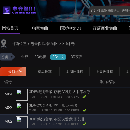
网站首页
独家舞曲
国潮中文DJ
夜店商业舞曲
目前位置：
电音阁DJ音乐网
>
3D环绕
全部
3D电音
3D中文
3D双声
分类
最新上传
精品推荐
本周热播榜
上周热播榜
本
编号
歌曲名称
3D环绕混音版 蔡晓 V2版-从来不在乎
7484
TIME --
SIZE 11.91 MB
320 KBPS
3D环绕混音版 岑宁儿-追光者
7483
TIME --
SIZE 15.33 MB
320 KBPS
3D环绕混音版 不配说爱我 常艾非
7482
TIME --
SIZE 13.67 MB
320 KBPS