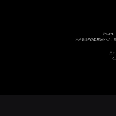
沪ICP备 
本站舞曲均为DJ原创作品，
用户
Co