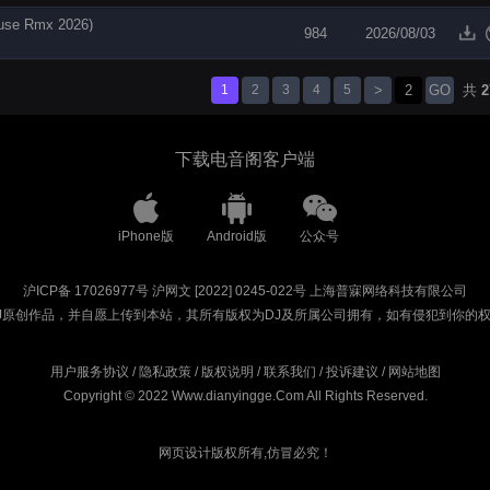
e Rmx 2026)
984
2026/08/03
1
2
3
4
5
>
GO
共
2
下载电音阁客户端
iPhone版
Android版
公众号
沪ICP备 17026977号
沪网文 [2022] 0245-022号
上海普寐网络科技有限公司
J原创作品，并自愿上传到本站，其所有版权为DJ及所属公司拥有，如有侵犯到你的
用户服务协议
/
隐私政策
/
版权说明
/
联系我们
/
投诉建议
/
网站地图
Copyright © 2022 Www.dianyingge.Com All Rights Reserved.
网页设计版权所有,仿冒必究！