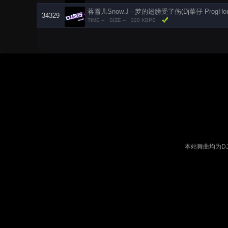
蒋雪儿Snow.J - 梦的翅膀受了伤(Dj菜仔 ProgHous
34329
TIME --
SIZE --
320 KBPS
本站舞曲均为D