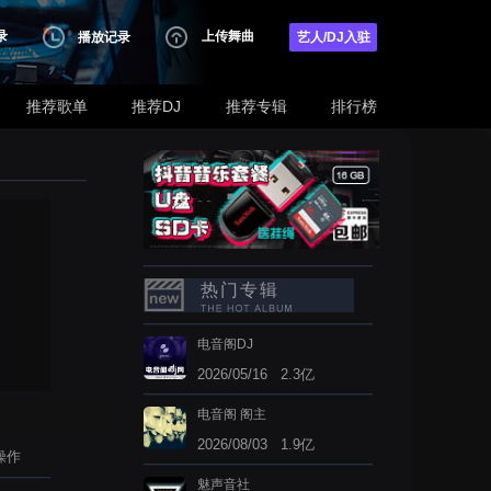
录
上传舞曲
播放记录
艺人/DJ入驻
推荐歌单
推荐DJ
推荐专辑
排行榜
热门专辑
电音阁DJ
2026/05/16 2.3亿
电音阁 阁主
2026/08/03 1.9亿
操作
魅声音社