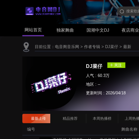
网站首页
独家舞曲
国潮中文DJ
夜店商
目前位置：
电音阁音乐网
>
作者专辑
>
DJ菜仔
>
最新
DJ菜仔
人气 : 60.3万
地区 : --
更新时间 :
2026/04/18
最新上传
精品推荐
本周热播榜
上周热
编号
舞曲名称