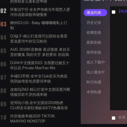
的黑暗多元素私货串烧
怀集Dj宁仔-全女声伤曲当年我堕入爱
【电音阁
播放列表
河你说散就散串烧慢摇
历史记录
柳州DJ小D - Baby 嘟嘟嘟哑私人订
制
收藏歌曲
DJ猛子-精心打造我可以陪你去看星
星送爱河中的宝贝粉丝
最新歌曲
AUG 2019抖音舞曲 夜店慢摇 来自天
推荐歌曲
堂的魔鬼 我的天空 多想爱你 别说我
的眼泪你无所谓 渡我不渡她
他人下载中
DJAK中文慢摇2022 当我娶过她五十
年以后,Private ManYao Mix
他人播放中
丰城DJ乔哲-全中文Club音乐为南昌
琪琪妹缔造包房爱河串烧
昨日热播
连南DjZMZ-精心打造中文国语爱河断
本周热播
情殇百听不厌伤感串烧
贺州Dj小强-全中文国语2018热榜
CLUB音乐新狂潮娱乐KTV热播高清
系列串烧
抖音慢摇串烧2020 TIKTOK
全选
MANYAO NONSTOP
POWERMIXFOR_ADRIANNE飞鸟和