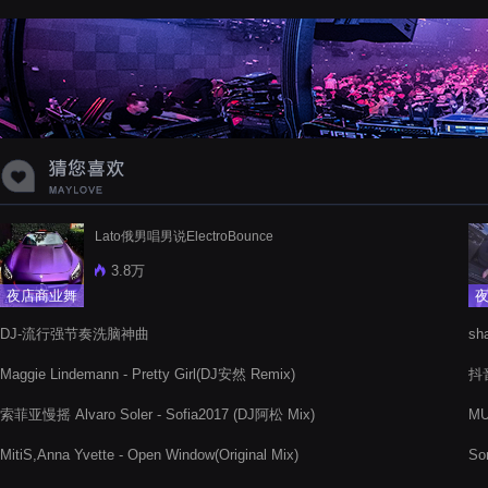
蝉爸爸妈妈爱存在夏天的风是想你的
声音啊
Lato俄男唱男说ElectroBounce
3.8万
夜店商业舞
曲
DJ-流行强节奏洗脑神曲
sh
Re
Maggie Lindemann - Pretty Girl(DJ安然 Remix)
抖音
索菲亚慢摇 Alvaro Soler - Sofia2017 (DJ阿松 Mix)
M
MitiS,Anna Yvette - Open Window(Original Mix)
So