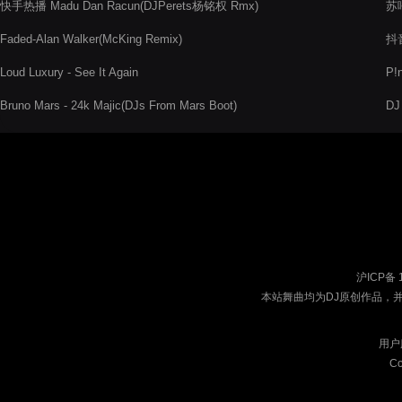
快手热播 Madu Dan Racun(DJPerets杨铭权 Rmx)
苏
Faded-Alan Walker(McKing Remix)
抖音
Loud Luxury - See It Again
P!
Bruno Mars - 24k Majic(DJs From Mars Boot)
DJ
沪ICP备 
本站舞曲均为DJ原创作品，
用户
Co