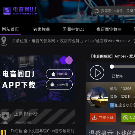
网站首页
独家舞曲
国潮中文DJ
夜店商业舞曲
目前位置：
电音阁音乐网
>
夜店商业舞曲
>
Lak/越南鼓VinaHouse
>
【
【电音阁独家】Amber - 爱人
已暂停
编号：13396
音质：320 Kbp
把这首歌分
上周排行榜
立即下载
C
Dj细粒 全中文国粤语Club音乐黎明前
温馨提示:下载