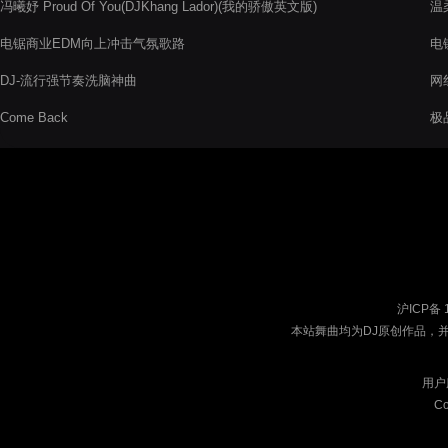
冯曦妤 Proud Of You(DJKhang Lador)(我的骄傲英文版)
温柔
电锯商业EDM向上冲击气氛歌路
电
DJ-流行强节奏洗脑神曲
网红
Come Back
极
沪ICP备 
本站舞曲均为DJ原创作品，
用户
Co