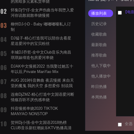
的黑暗多元素私货串烧
怀集Dj宁仔-全女声伤曲当年我堕入爱
【电音阁
播放列表
河你说散就散串烧慢摇
历史记录
柳州DJ小D - Baby 嘟嘟嘟哑私人订
制
收藏歌曲
DJ猛子-精心打造我可以陪你去看星
星送爱河中的宝贝粉丝
最新歌曲
丰城DJ乔哲-全中文Club音乐为南昌
推荐歌曲
琪琪妹缔造包房爱河串烧
他人下载中
DJAK中文慢摇2022 当我娶过她五十
年以后,Private ManYao Mix
他人播放中
AUG 2019抖音舞曲 夜店慢摇 来自天
堂的魔鬼 我的天空 多想爱你 别说我
昨日热播
的眼泪你无所谓 渡我不渡她
连南DjZMZ-精心打造中文国语爱河断
本周热播
情殇百听不厌伤感串烧
抖音慢摇串烧2020 TIKTOK
MANYAO NONSTOP
POWERMIXFOR_ADRIANNE飞鸟和
贺州Dj小强-全中文国语2018热榜
全选
蝉爸爸妈妈爱存在夏天的风是想你的
CLUB音乐新狂潮娱乐KTV热播高清
声音啊
系列串烧