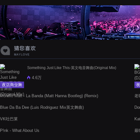
Something Just Like This-英文电音舞曲(Original Mix)
4.6万
夜店商业舞
曲
Morello Malt - La Banda (Matt Hanna Bootleg) (Remix)
老歌
Blue Da Ba Dee (Luis Rodriguez Mix英文舞曲)
Do
VK吐巴莱
Ka
P!nk - What About Us
最