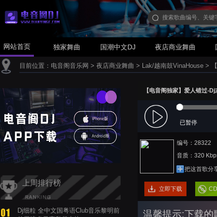
网站首页
独家舞曲
国潮中文DJ
夜店商业舞曲
目前位置：
电音阁音乐网
>
夜店商业舞曲
>
Lak/越南鼓VinaHouse
>
【
【电音阁独家】爱人错过-Dj志哥哥 
已暂停
编号：28322
音质：320 Kbp
把这首歌分
上周排行榜
立即下载
C
Dj细粒 全中文国粤语Club音乐黎明前
温馨提示:下载