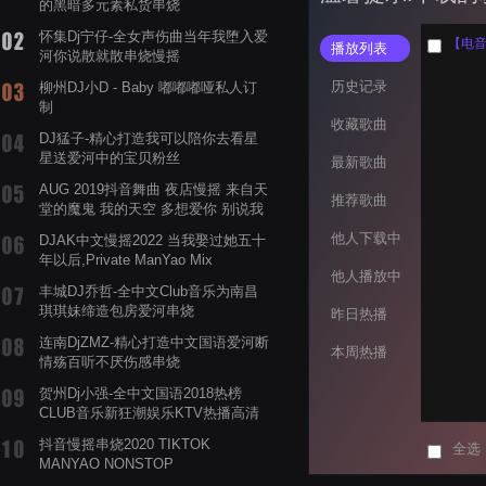
的黑暗多元素私货串烧
怀集Dj宁仔-全女声伤曲当年我堕入爱
【电音阁
播放列表
河你说散就散串烧慢摇
历史记录
柳州DJ小D - Baby 嘟嘟嘟哑私人订
制
收藏歌曲
DJ猛子-精心打造我可以陪你去看星
星送爱河中的宝贝粉丝
最新歌曲
AUG 2019抖音舞曲 夜店慢摇 来自天
推荐歌曲
堂的魔鬼 我的天空 多想爱你 别说我
的眼泪你无所谓 渡我不渡她
他人下载中
DJAK中文慢摇2022 当我娶过她五十
年以后,Private ManYao Mix
他人播放中
丰城DJ乔哲-全中文Club音乐为南昌
琪琪妹缔造包房爱河串烧
昨日热播
连南DjZMZ-精心打造中文国语爱河断
本周热播
情殇百听不厌伤感串烧
贺州Dj小强-全中文国语2018热榜
CLUB音乐新狂潮娱乐KTV热播高清
系列串烧
抖音慢摇串烧2020 TIKTOK
全选
MANYAO NONSTOP
POWERMIXFOR_ADRIANNE飞鸟和