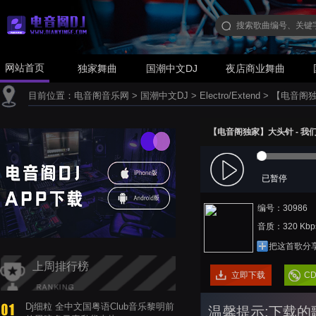
网站首页
独家舞曲
国潮中文DJ
夜店商业舞曲
目前位置：
电音阁音乐网
>
国潮中文DJ
>
Electro/Extend
>
【电音阁独家】
【电音阁独家】大头针 - 我们的纪念
已暂停
编号：30986
音质：320 Kbp
把这首歌分
上周排行榜
立即下载
C
Dj细粒 全中文国粤语Club音乐黎明前
温馨提示:下载