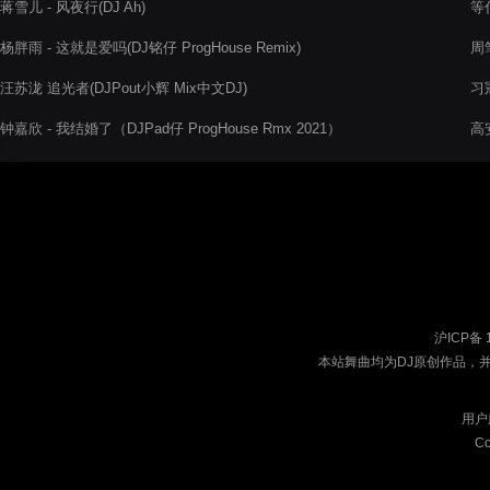
蒋雪儿 - 风夜行(DJ Ah)
等什
杨胖雨 - 这就是爱吗(DJ铭仔 ProgHouse Remix)
周笔
汪苏泷 追光者(DJPout小辉 Mix中文DJ)
习冠
钟嘉欣 - 我结婚了（DJPad仔 ProgHouse Rmx 2021）
高
沪ICP备 
本站舞曲均为DJ原创作品，
用户
Co