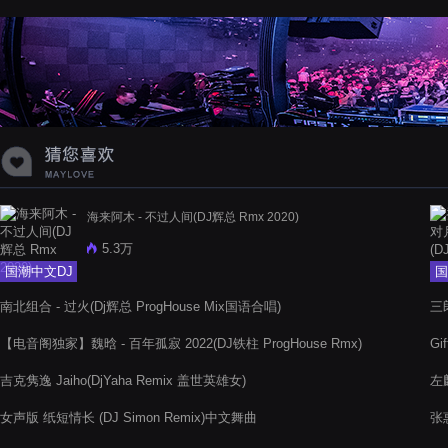
蝉爸爸妈妈爱存在夏天的风是想你的
声音啊
海来阿木 - 不过人间(DJ辉总 Rmx 2020)
5.3万
国潮中文DJ
国
南北组合 - 过火(Dj辉总 ProgHouse Mix国语合唱)
三郎
【电音阁独家】魏晗 - 百年孤寂 2022(DJ铁柱 ProgHouse Rmx)
Gi
吉克隽逸 Jaiho(DjYaha Remix 盖世英雄女)
左麟
女声版 纸短情长 (DJ Simon Remix)中文舞曲
张惠