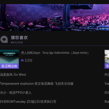
蝉爸爸妈妈爱存在夏天的风是想你的
声音啊
黑人抬棺Jiaye - Tony Igy-Astronomia（Jiaye remix）
2.0万
夜店商业舞
曲
温柔曲风 Go West
抖音
Temperament explosion-英文电音舞曲 飞创音乐传媒
Sa
冷少 - 电音PPD小黄人
抖音
抖音BGMTuesday (DJ版)-DJ首席执行官
Ba