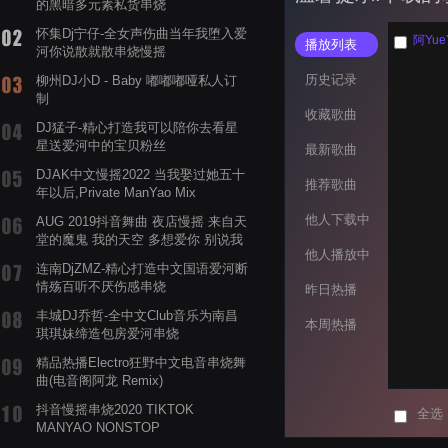
的黑暗多元素私货串烧
怀集Dj宁仔-全女声伤曲当年我堕入爱
阿YueY
播放列表
河你说散就散串烧慢摇
历史记录
柳州DJ小D - Baby 嘟嘟嘟哑私人订
制
收藏歌曲
DJ猛子-精心打造我可以陪你去看星
星送爱河中的宝贝粉丝
最新歌曲
DJAK中文慢摇2022 当我娶过她五十
推荐歌曲
年以后,Private ManYao Mix
他人下载中
AUG 2019抖音舞曲 夜店慢摇 来自天
堂的魔鬼 我的天空 多想爱你 别说我
他人播放中
的眼泪你无所谓 渡我不渡她
连南DjZMZ-精心打造中文国语爱河断
情殇百听不厌伤感串烧
昨日热播
丰城DJ乔哲-全中文Club音乐为南昌
本周热播
琪琪妹缔造包房爱河串烧
精品热播Electro狂野中文电音串烧舞
曲(电音阁阿龙 Remix)
抖音慢摇串烧2020 TIKTOK
全选
MANYAO NONSTOP
POWERMIXFOR_ADRIANNE飞鸟和