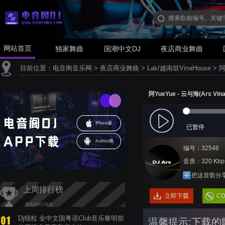
网站首页
独家舞曲
国潮中文DJ
夜店商业舞曲
目前位置：
电音阁音乐网
>
夜店商业舞曲
>
Lak/越南鼓VinaHouse
>
阿
阿YueYue - 云与海(Ars Vina
已暂停
编号：32546
音质：320 Kbp
把这首歌分
上周排行榜
立即下载
C
Dj细粒 全中文国粤语Club音乐黎明前
温馨提示:下载