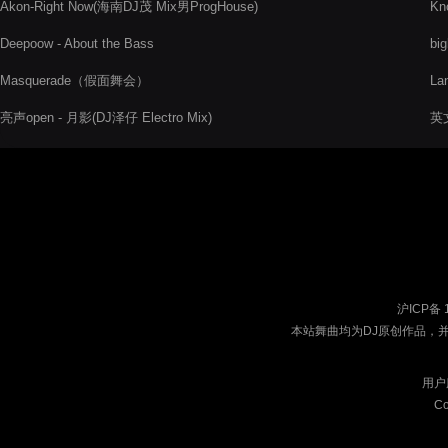
Akon-Right Now(海南DJ茂 Mix男ProgHouse)
Kn
Deepoow - About the Bass
bi
Masquerade（假面舞会）
La
亮声open - 月影(DJ泽仔 Electro Mix)
英
沪ICP备 
本站舞曲均为DJ原创作品，
用户
Co