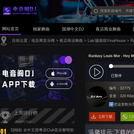
网站首页
独家舞曲
国潮中文DJ
夜店商业舞曲
目前位置：
电音阁音乐网
>
夜店商业舞曲
>
Lak/越南鼓VinaHouse
>
R
Ranlusy Louis Mor - Hey 
已暂停
编号：32775
音质：320 Kbp
把这首歌分
上周排行榜
立即下载
C
Dj细粒 全中文国粤语Club音乐黎明前
温馨提示:下载