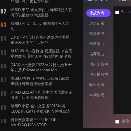
的黑暗多元素私货串烧
怀集Dj宁仔-全女声伤曲当年我堕入爱
Ranlu
播放列表
河你说散就散串烧慢摇
历史记录
柳州DJ小D - Baby 嘟嘟嘟哑私人订
制
收藏歌曲
DJ猛子-精心打造我可以陪你去看星
星送爱河中的宝贝粉丝
最新歌曲
AUG 2019抖音舞曲 夜店慢摇 来自天
推荐歌曲
堂的魔鬼 我的天空 多想爱你 别说我
的眼泪你无所谓 渡我不渡她
他人下载中
DJAK中文慢摇2022 当我娶过她五十
年以后,Private ManYao Mix
他人播放中
丰城DJ乔哲-全中文Club音乐为南昌
琪琪妹缔造包房爱河串烧
昨日热播
连南DjZMZ-精心打造中文国语爱河断
本周热播
情殇百听不厌伤感串烧
贺州Dj小强-全中文国语2018热榜
CLUB音乐新狂潮娱乐KTV热播高清
系列串烧
抖音慢摇串烧2020 TIKTOK
全选
MANYAO NONSTOP
POWERMIXFOR_ADRIANNE飞鸟和