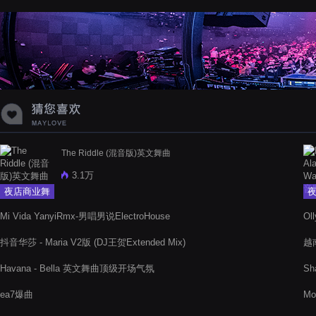
蝉爸爸妈妈爱存在夏天的风是想你的
声音啊
The Riddle (混音版)英文舞曲
3.1万
夜店商业舞
曲
Mi Vida YanyiRmx-男唱男说ElectroHouse
Ol
抖音华莎 - Maria V2版 (DJ王贺Extended Mix)
越南
Havana - Bella 英文舞曲顶级开场气氛
Sh
音
ea7爆曲
Mo