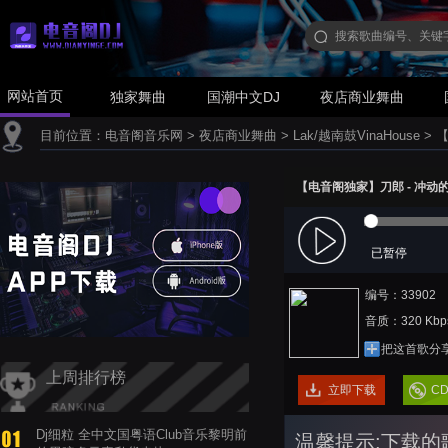
网站首页
独家舞曲
国潮中文DJ
夜店商业舞曲
目前位置：
电音阁音乐网
>
夜店商业舞曲
>
Lak/越南鼓VinaHouse
>
【
【电音阁独家】刀郎 - 冲动的惩罚
已暂停
编号：33902
音质：320 Kbp
把这首歌分
上周排行榜
立即下载
C
Dj细粒 全中文国粤语Club音乐黎明前
温馨提示:下载