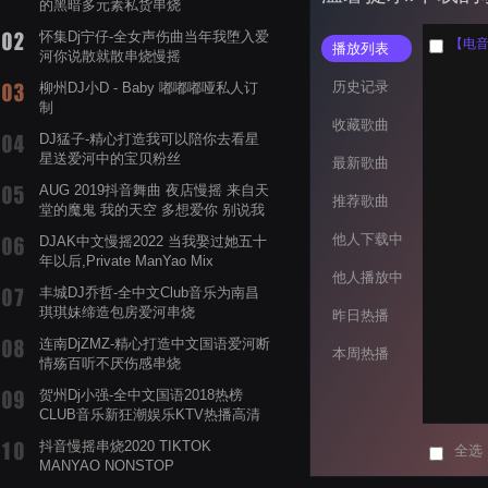
的黑暗多元素私货串烧
怀集Dj宁仔-全女声伤曲当年我堕入爱
【电音阁
播放列表
河你说散就散串烧慢摇
历史记录
柳州DJ小D - Baby 嘟嘟嘟哑私人订
制
收藏歌曲
DJ猛子-精心打造我可以陪你去看星
星送爱河中的宝贝粉丝
最新歌曲
AUG 2019抖音舞曲 夜店慢摇 来自天
推荐歌曲
堂的魔鬼 我的天空 多想爱你 别说我
的眼泪你无所谓 渡我不渡她
他人下载中
DJAK中文慢摇2022 当我娶过她五十
年以后,Private ManYao Mix
他人播放中
丰城DJ乔哲-全中文Club音乐为南昌
琪琪妹缔造包房爱河串烧
昨日热播
连南DjZMZ-精心打造中文国语爱河断
本周热播
情殇百听不厌伤感串烧
贺州Dj小强-全中文国语2018热榜
CLUB音乐新狂潮娱乐KTV热播高清
系列串烧
抖音慢摇串烧2020 TIKTOK
全选
MANYAO NONSTOP
POWERMIXFOR_ADRIANNE飞鸟和