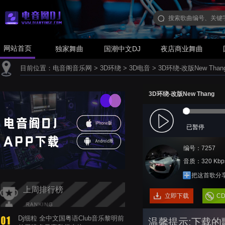
网站首页
独家舞曲
国潮中文DJ
夜店商业舞曲
目前位置：
电音阁音乐网
>
3D环绕
>
3D电音
>
3D环绕-改版New Than
3D环绕-改版New Thang
已暂停
编号：7257
音质：320 Kbp
把这首歌分
上周排行榜
立即下载
C
Dj细粒 全中文国粤语Club音乐黎明前
温馨提示:下载