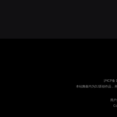
沪ICP备 
本站舞曲均为DJ原创作品，
用户
Co