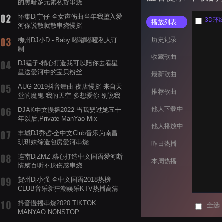
的黑暗多元素私货串烧
怀集Dj宁仔-全女声伤曲当年我堕入爱
3D环绕
播放列表
河你说散就散串烧慢摇
历史记录
柳州DJ小D - Baby 嘟嘟嘟哑私人订
制
收藏歌曲
DJ猛子-精心打造我可以陪你去看星
星送爱河中的宝贝粉丝
最新歌曲
AUG 2019抖音舞曲 夜店慢摇 来自天
推荐歌曲
堂的魔鬼 我的天空 多想爱你 别说我
的眼泪你无所谓 渡我不渡她
他人下载中
DJAK中文慢摇2022 当我娶过她五十
年以后,Private ManYao Mix
他人播放中
丰城DJ乔哲-全中文Club音乐为南昌
琪琪妹缔造包房爱河串烧
昨日热播
连南DjZMZ-精心打造中文国语爱河断
本周热播
情殇百听不厌伤感串烧
贺州Dj小强-全中文国语2018热榜
CLUB音乐新狂潮娱乐KTV热播高清
系列串烧
抖音慢摇串烧2020 TIKTOK
全选
MANYAO NONSTOP
POWERMIXFOR_ADRIANNE飞鸟和