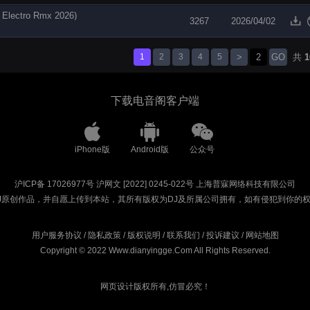
tro Rmx 2026)
3267
2026/04/02
1
2
3
4
5
>
GO
共
1
下载电音阁客户端
iPhone版
Android版
公众号
沪ICP备 17026977号
沪网文 [2022] 0245-022号
上海普寐网络科技有限公司
J原创作品，并自愿上传到本站，其所有版权为DJ及所属公司拥有，如有侵犯到你的
用户服务协议
/
隐私政策
/
版权说明
/
联系我们
/
投诉建议
/
网站地图
Copyright © 2022 Www.dianyingge.Com All Rights Reserved.
网页设计版权所有,仿冒必究！