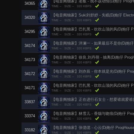
【电音阁独家】老板 - 我不该动情(Dj炮仔 ProgHou
34365
TIME --
SIZE --
320 KBPS
【电音阁独家】Suki刘舒妤 - 失眠(Dj炮仔 Electro 
34320
TIME --
SIZE --
320 KBPS
34295
TIME --
SIZE --
320 KBPS
34174
TIME --
SIZE --
320 KBPS
【电音阁独家】徐良,刘丹萌 - 抽离(Dj炮仔 ProgHo
34173
TIME --
SIZE --
320 KBPS
【电音阁独家】刘亦辰 - 你本就是光(Dj炮仔 ProgHo
34172
TIME --
SIZE --
320 KBPS
【电音阁独家】巴扎黑 - 吹吹山顶的风(Dj炮仔 ProgH
34171
TIME --
SIZE --
320 KBPS
【电音阁独家】正在进行石女士 - 想爱谁就爱谁(Dj炮仔 
33837
TIME --
SIZE --
320 KBPS
【电音阁独家】林雪儿 - 香烟与吻痕(Dj炮仔 ProgH
33374
TIME --
SIZE --
320 KBPS
【电音阁独家】张偲偲 - 心云(Dj炮仔 ProgHouse R
33182
TIME --
SIZE --
320 KBPS