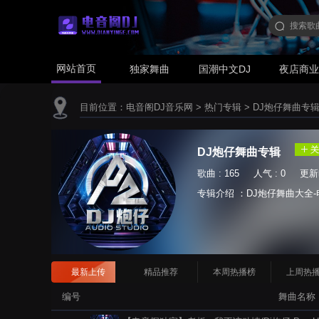
网站首页
独家舞曲
国潮中文DJ
夜店商
目前位置：
电音阁DJ音乐网
>
热门专辑
>
DJ炮仔舞曲专
DJ炮仔舞曲专辑
歌曲 : 165 人气 : 0 更新时间
专辑介绍 ：DJ炮仔舞曲大全-
最新上传
精品推荐
本周热播榜
上周热
编号
舞曲名称