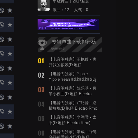
串烧舞曲丨2017精选
歌曲：12 人气：0
专辑单曲下载排行榜
【电音阁独家】王艳薇 - 离
开我的依赖(Dj炮仔
ProgHouse Rmx 2026 v3)
【电音阁独家】Yippie
Yippie Yeah 耶比耶比耶(Dj
炮仔 FunkyHouse Rmx)
【电音阁独家】陈乐基 - 月
半小夜曲(Dj炮仔 Electro
Rmx 粤语)
【电音阁独家】卢巧音 - 逆
插玫瑰(Dj炮仔 Electro Rmx
粤语)
【电音阁独家】李翊君 - 太
阳(Dj炮仔 Electro Rmx)
【电音阁独家】潘成 - 白鸽
乌鸦相爱的戏码(Dj炮仔