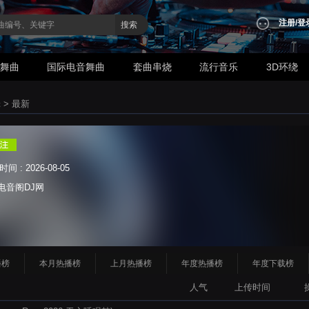
注册
/
登
搜索
业舞曲
国际电音舞曲
套曲串烧
流行音乐
3D环绕
辑
>
最新
 : 2026-08-05
电音阁DJ网
播榜
本月热播榜
上月热播榜
年度热播榜
年度下载榜
人气
上传时间