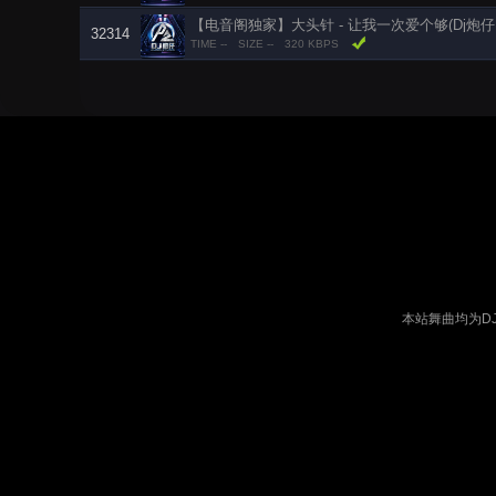
【电音阁独家】大头针 - 让我一次爱个够(Dj炮仔 Elec
32314
TIME --
SIZE --
320 KBPS
本站舞曲均为D