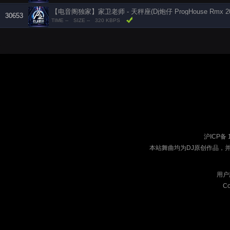
【电音阁独家】家卫老师 - 天秤座(Dj炮仔 ProgHouse Rmx 20
30653
TIME --
SIZE --
320 KBPS
沪ICP备 
本站舞曲均为DJ原创作品，
用户
Co