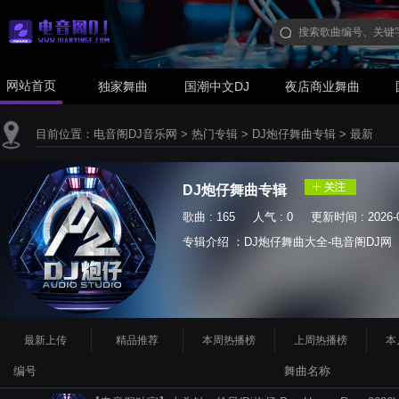
网站首页
独家舞曲
国潮中文DJ
夜店商业舞曲
目前位置：
电音阁DJ音乐网
>
热门专辑
>
DJ炮仔舞曲专辑
>
最新
DJ炮仔舞曲专辑
歌曲 : 165 人气 : 0 更新时间 : 2026-0
专辑介绍 ：DJ炮仔舞曲大全-电音阁DJ网
最新上传
精品推荐
本周热播榜
上周热播榜
本
编号
舞曲名称