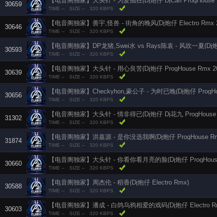
【电音阁独家】大头针 - 为爱痴狂(Dj炮仔 DjCarl ProgHouse R
30659
TIME --
SIZE --
320 KBPS
【电音阁独家】善宇,怪兽 - 街角的晚风(Dj炮仔 Electro Rmx 2
30646
TIME --
SIZE --
320 KBPS
【电音阁独家】DP龙猪,Swei水 vs Rays陈袁 - 风吹一夏(Dj炮仔 
30593
TIME --
SIZE --
320 KBPS
【电音阁独家】大头针 - 用心良苦(Dj炮仔 ProgHouse Rmx 20
30639
TIME --
SIZE --
320 KBPS
30656
TIME --
SIZE --
320 KBPS
【电音阁独家】大头针 - 情非得已(Dj炮仔 Dj花九 ProgHouse R
31302
TIME --
SIZE --
320 KBPS
【电音阁独家】洪嘉源 - 是你没选我啊(Dj炮仔 ProgHouse Rmx
31874
TIME --
SIZE --
320 KBPS
30660
TIME --
SIZE --
320 KBPS
【电音阁独家】周杰伦 - 稻香(Dj炮仔 Electro Rmx)
30588
TIME --
SIZE --
320 KBPS
【电音阁独家】潘成 - 白鸽乌鸦相爱的戏码(Dj炮仔 Electro R
30603
TIME --
SIZE --
320 KBPS