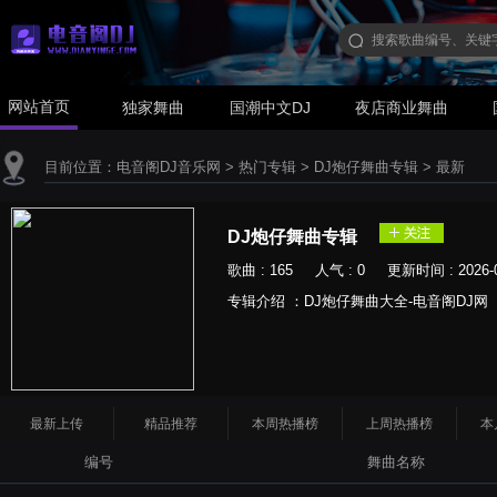
网站首页
独家舞曲
国潮中文DJ
夜店商业舞曲
目前位置：
电音阁DJ音乐网
>
热门专辑
>
DJ炮仔舞曲专辑
>
最新
DJ炮仔舞曲专辑
歌曲 : 165 人气 : 0 更新时间 : 2026-0
专辑介绍 ：DJ炮仔舞曲大全-电音阁DJ网
最新上传
精品推荐
本周热播榜
上周热播榜
本
编号
舞曲名称