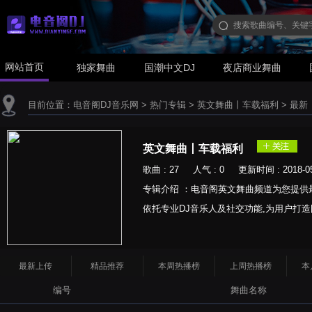
网站首页
独家舞曲
国潮中文DJ
夜店商业舞曲
目前位置：
电音阁DJ音乐网
>
热门专辑
>
英文舞曲丨车载福利
>
最新
英文舞曲丨车载福利
歌曲 : 27 人气 : 0 更新时间 : 2018-05
专辑介绍 ：电音阁英文舞曲频道为您提供
依托专业DJ音乐人及社交功能,为用户打造国内
最新上传
精品推荐
本周热播榜
上周热播榜
本
编号
舞曲名称