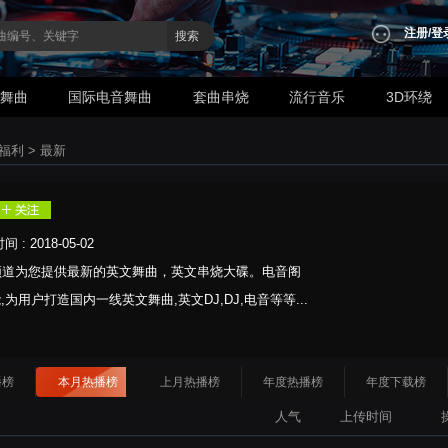
注册
/
登
搜索
业舞曲
国际电音舞曲
套曲串烧
流行音乐
3D环绕
福利
>
最新
: 2018-05-02
频道为您提供最新的英文舞曲，英文串烧大碟。电音阁
为用户打造国内一线英文舞曲,英文DJ,DJ,电音等等...
播榜
本月热播榜
上月热播榜
年度热播榜
年度下载榜
人气
上传时间