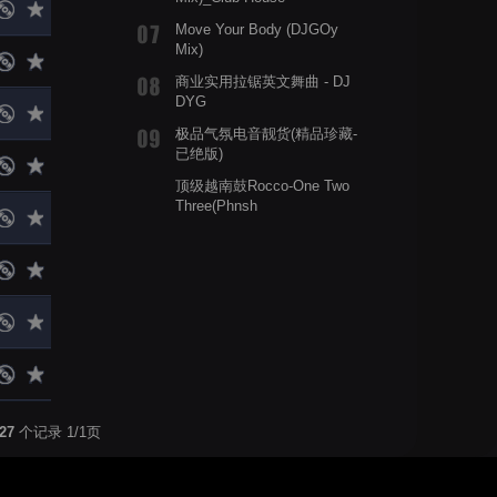
Move Your Body (DJGOy
Mix)
商业实用拉锯英文舞曲 - DJ
DYG
极品气氛电音靓货(精品珍藏-
已绝版)
顶级越南鼓Rocco-One Two
Three(Phnsh
Bootleg)ElectroFuture
27
个记录 1/1页