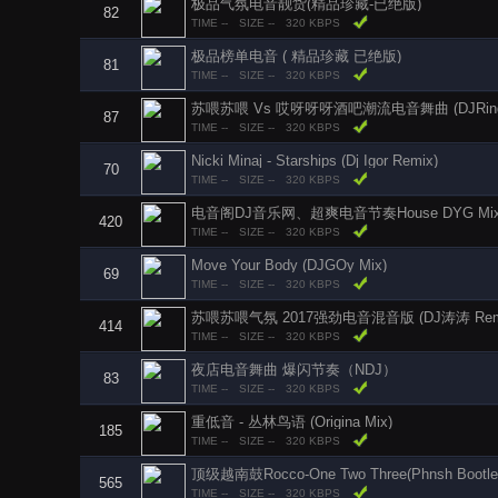
极品气氛电音靓货(精品珍藏-已绝版)
82
TIME --
SIZE --
320 KBPS
极品榜单电音 ( 精品珍藏 已绝版)
81
TIME --
SIZE --
320 KBPS
苏喂苏喂 Vs 哎呀呀呀酒吧潮流电音舞曲 (DJRing.
87
TIME --
SIZE --
320 KBPS
Nicki Minaj - Starships (Dj Igor Remix)
70
TIME --
SIZE --
320 KBPS
电音阁DJ音乐网、超爽电音节奏House DYG Mi
420
TIME --
SIZE --
320 KBPS
Move Your Body (DJGOy Mix)
69
TIME --
SIZE --
320 KBPS
苏喂苏喂气氛 2017强劲电音混音版 (DJ涛涛 Rem
414
TIME --
SIZE --
320 KBPS
夜店电音舞曲 爆闪节奏（NDJ）
83
TIME --
SIZE --
320 KBPS
重低音 - 丛林鸟语 (Origina Mix)
185
TIME --
SIZE --
320 KBPS
顶级越南鼓Rocco-One Two Three(Phnsh Bootleg)
565
TIME --
SIZE --
320 KBPS