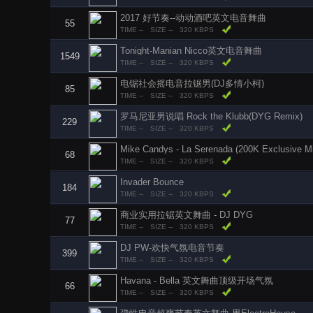
2017 好节奏--动动酒吧英文电音舞曲
55
TIME --
SIZE --
320 KBPS
Tonight-Manian Nicco英文电音舞曲
1549
TIME --
SIZE --
320 KBPS
电锯社会摇电音拉锯男(DJ多情小柯)
85
TIME --
SIZE --
320 KBPS
罗马尼亚男说唱 Rock the Klubb(DYG Remix)
229
TIME --
SIZE --
320 KBPS
Mike Candys - La Serenada (200K Exclusive M
68
TIME --
SIZE --
320 KBPS
Invader Bounce
184
TIME --
SIZE --
320 KBPS
商业实用拉锯英文舞曲 - DJ DYG
77
TIME --
SIZE --
320 KBPS
DJ PW-欢快气氛电音节奏
399
TIME --
SIZE --
320 KBPS
Havana - Bella 英文舞曲顶级开场气氛
66
TIME --
SIZE --
320 KBPS