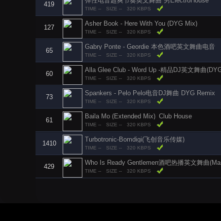
弹性电音超爽节奏英文舞曲 男ElectroHouse
419
TIME --
SIZE --
320 KBPS
Asher Book - Here With You (DYG Mix)
127
TIME --
SIZE --
320 KBPS
Gabry Ponte - Geordie 本色酒吧英文舞曲电音
65
TIME --
SIZE --
320 KBPS
Alla Glee Club - Word Up -精品DJ英文舞曲(DYG
60
TIME --
SIZE --
320 KBPS
Spankers - Pelo Pelo电音DJ舞曲 DYG Remix
73
TIME --
SIZE --
320 KBPS
Baila Mo (Extended Mix)_Club House
61
TIME --
SIZE --
320 KBPS
Turbotronic-Bomdigi(飞创音乐传媒)
1410
TIME --
SIZE --
320 KBPS
Who Is Ready Gentlemen酒吧热播英文舞曲(Mash
429
TIME --
SIZE --
320 KBPS