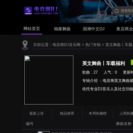
网站首页
独家舞曲
国潮中文DJ
夜店商
目前位置：
电音阁DJ音乐网
>
热门专辑
>
英文舞曲丨车载
英文舞曲丨车载福利
歌曲 : 27 人气 : 0 更新时间 
专辑介绍 ：电音阁英文舞曲
依托专业DJ音乐人及社交功能,
最新上传
精品推荐
本周热播榜
上周热
编号
舞曲名称