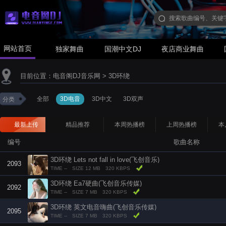
网站首页
独家舞曲
国潮中文DJ
夜店商业舞曲
目前位置：
电音阁DJ音乐网
>
3D环绕
全部
3D电音
3D中文
3D双声
分类
最新上传
精品推荐
本周热播榜
上周热播榜
本
编号
歌曲名称
3D环绕 Lets not fall in love(飞创音乐)
2093
TIME --
SIZE 12 MB
320 KBPS
3D环绕 Ea7硬曲(飞创音乐传媒)
2092
TIME --
SIZE 7 MB
320 KBPS
3D环绕 英文电音嗨曲(飞创音乐传媒)
2095
TIME --
SIZE 7 MB
320 KBPS