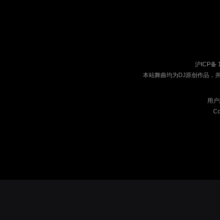
沪ICP备 
本站舞曲均为DJ原创作品，
用户
Co