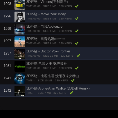
3D环绕 - Visions(飞创音乐)
1998
TIME 00:00
SIZE 7 MB
320 KBPS
3D环绕 - Move Your Body
1996
TIME 00:00
SIZE 8 MB
320 KBPS
3D环绕 - 电音Apologzie
1999
TIME 00:00
SIZE 8 MB
320 KBPS
3D环绕 - 抖音热娜rrrrrrtttt
1997
TIME 00:00
SIZE 9 MB
320 KBPS
3D环绕 - Doctor Vox-Frontier
1937
TIME 00:00
SIZE 12 MB
320 KBPS
3D环绕 电音之王-魅声音社
1951
TIME 00:00
SIZE 9 MB
320 KBPS
3D环绕 - 比哩比哩 沈阳夜未央嗨曲
1941
TIME --
SIZE 10 MB
320 KBPS
3D环绕-Alone-Alan Walker(DJDell Remix)
1942
TIME --
SIZE 7 MB
320 KBPS