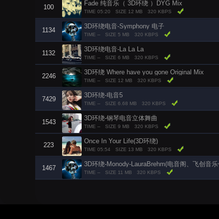
Fade 纯音乐（ 3D环绕 ）DYG Mix
100
TIME 05:20
SIZE 12 MB
320 KBPS
3D环绕电音-Symphony 电子
1134
TIME --
SIZE 5 MB
320 KBPS
3D环绕电音-La La La
1132
TIME --
SIZE 6 MB
320 KBPS
3D环绕 Where have you gone Original Mix
2246
TIME --
SIZE 12 MB
320 KBPS
3D环绕-电音5
7429
TIME --
SIZE 6.68 MB
320 KBPS
3D环绕-钢琴电音立体舞曲
1543
TIME --
SIZE 9 MB
320 KBPS
Once In Your Life(3D环绕)
223
TIME 05:54
SIZE 13 MB
320 KBPS
3D环绕-Monody-LauraBrehm(电音阁、飞创音
1467
TIME --
SIZE 11 MB
320 KBPS