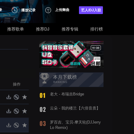
录
上传舞曲
播放记录
艺人/DJ入驻
推荐歌单
推荐DJ
推荐专辑
排行榜
本月下载榜
操作
老大 - 布瑞吉Bridge
云朵 - 我的楼兰【六倍音质】
罗百吉、宝贝-摩天轮(DJJerry
Lo Remix)