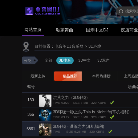
网站首页
独家舞曲
国潮中文DJ
夜店商
目前位置：
电音阁DJ音乐网
>
3D环绕
全部
3D电音
3D中文
3D双声
分类
最新上传
精品推荐
本周热播榜
上周热
编号
歌曲
洪荒之力（3D环绕）
139
TIME 03:29
SIZE 8 MB
320 KBPS
3D环绕一秒上头-This is Nightlife(耳机福利)
366
TIME 03:27
SIZE 8 MB
320 KBPS
3D环绕 - 洪荒之力(耳机福利)
5861
TIME --
SIZE 6.26 MB
320 KBPS