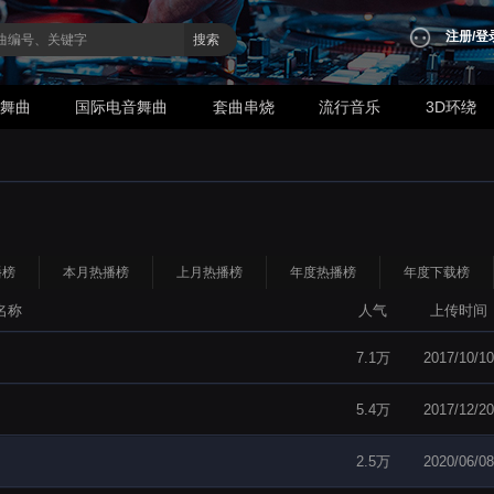
注册
/
登
搜索
业舞曲
国际电音舞曲
套曲串烧
流行音乐
3D环绕
播榜
本月热播榜
上月热播榜
年度热播榜
年度下载榜
名称
人气
上传时间
7.1万
2017/10/10
5.4万
2017/12/20
2.5万
2020/06/08