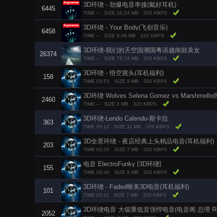
3D环绕 - 劲爆电音串接(戴好耳机)
6445
TIME --
SIZE 10.24 MB
320 KBPS
3D环绕 - Your Body(飞创音乐)
6458
TIME --
SIZE 8.08 MB
320 KBPS
3D环绕-我们的天空国潮国粤语越南鼓美女
26374
TIME --
SIZE 75.74 MB
320 KBPS
3D环绕 - 悟空摇头(耳机福利)
158
TIME 03:53
SIZE 9 MB
320 KBPS
3D环绕 Wolves Selena Gomez vs Marshmello(Fe
2460
TIME --
SIZE 6 MB
320 KBPS
3D环绕-Lendo Calendo-斯卡拉
363
TIME 05:12
SIZE 11 MB
320 KBPS
3D全景环绕 - 夜店经典上头精品电音(耳机福利)
203
TIME 03:20
SIZE 7 MB
320 KBPS
电音 ElectroFunky [3D环绕]
155
TIME 03:40
SIZE 8 MB
320 KBPS
3D环绕 - Faded唯美3D电音(耳机福利)
101
TIME 03:11
SIZE 7 MB
320 KBPS
3D环绕电音 大锯重低音强悍电音(电音阁 总理 Re
2052