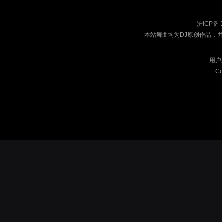
沪ICP备 
本站舞曲均为DJ原创作品，
用户
Co