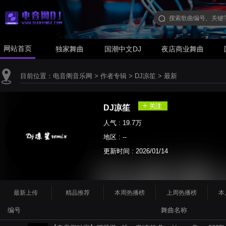
网站首页
独家舞曲
国潮中文DJ
夜店商业舞曲
目前位置：
电音阁音乐网
>
作者专辑
>
DJ凉笙
>
最新
DJ凉笙
人气 : 19.7万
地区 : --
更新时间 :
2026/01/14
最新上传
精品推荐
本周热播榜
上周热播榜
本
编号
舞曲名称