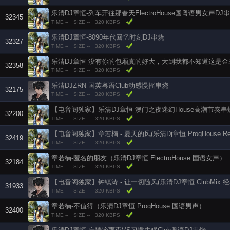
乐清DJ章恒-列车开往那春天ElectroHouse国粤语男女声DJ
32345
TIME --
SIZE --
320 KBPS
乐清DJ章恒-8090年代回忆时刻DJ串烧
32327
TIME --
SIZE --
320 KBPS
32358
TIME --
SIZE --
320 KBPS
乐清DJZRN-国英粤语Club动感慢摇串烧
32175
TIME --
SIZE --
320 KBPS
【电音阁独家】乐清DJ章恒-澳门之夜迷幻House高潮节奏串
32200
TIME --
SIZE --
320 KBPS
【电音阁独家】章若楠 - 夏天的风(乐清Dj章恒 ProgHouse Re
32419
TIME --
SIZE --
320 KBPS
章若楠-匿名的朋友（乐清DJ章恒 ElectroHouse 国语女声）
32184
TIME --
SIZE --
320 KBPS
【电音阁独家】钟镇涛 - 让一切随风(乐清DJ章恒 ClubMix 
31933
TIME --
SIZE --
320 KBPS
章若楠-不值得（乐清DJ章恒 ProgHouse 国语男声）
32400
TIME --
SIZE --
320 KBPS