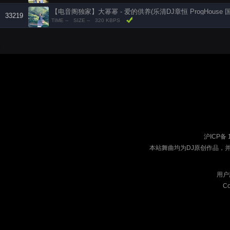
【电音阁独家】大幂幂 - 爱的供养(乐清DJ章恒 ProgHouse 
33219
TIME --
SIZE --
320 KBPS
沪ICP备 
本站舞曲均为DJ原创作品，
用户
Co