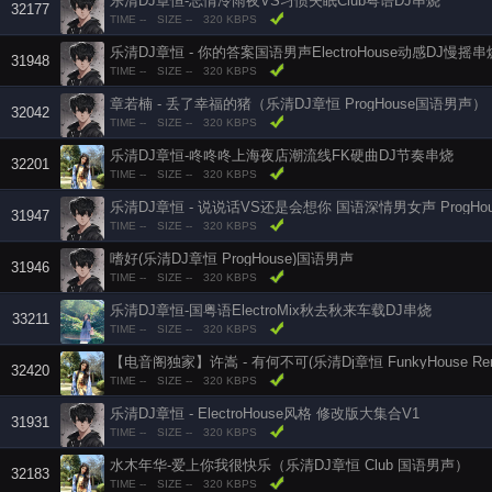
乐清DJ章恒-忘情冷雨夜VS习惯失眠Club粤语DJ串烧
32177
TIME --
SIZE --
320 KBPS
乐清DJ章恒 - 你的答案国语男声ElectroHouse动感DJ慢摇串
31948
TIME --
SIZE --
320 KBPS
章若楠 - 丢了幸福的猪（乐清DJ章恒 ProgHouse国语男声）
32042
TIME --
SIZE --
320 KBPS
乐清DJ章恒-咚咚咚上海夜店潮流线FK硬曲DJ节奏串烧
32201
TIME --
SIZE --
320 KBPS
乐清DJ章恒 - 说说话VS还是会想你 国语深情男女声 ProgHo
31947
TIME --
SIZE --
320 KBPS
嗜好(乐清DJ章恒 ProgHouse)国语男声
31946
TIME --
SIZE --
320 KBPS
乐清DJ章恒-国粤语ElectroMix秋去秋来车载DJ串烧
33211
TIME --
SIZE --
320 KBPS
【电音阁独家】许嵩 - 有何不可(乐清Dj章恒 FunkyHouse Re
32420
TIME --
SIZE --
320 KBPS
乐清DJ章恒 - ElectroHouse风格 修改版大集合V1
31931
TIME --
SIZE --
320 KBPS
水木年华-爱上你我很快乐（乐清DJ章恒 Club 国语男声）
32183
TIME --
SIZE --
320 KBPS