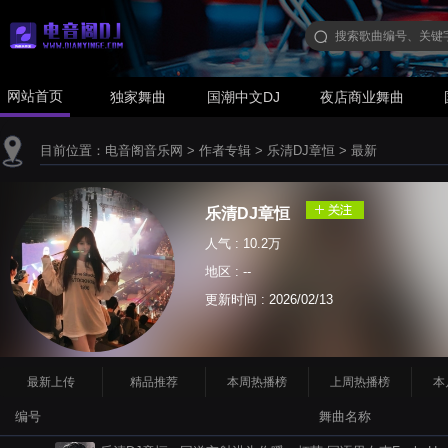
网站首页
独家舞曲
国潮中文DJ
夜店商业舞曲
目前位置：
电音阁音乐网
>
作者专辑
>
乐清DJ章恒
>
最新
乐清DJ章恒
人气 : 10.2万
地区 : --
更新时间 :
2026/02/13
最新上传
精品推荐
本周热播榜
上周热播榜
本
编号
舞曲名称