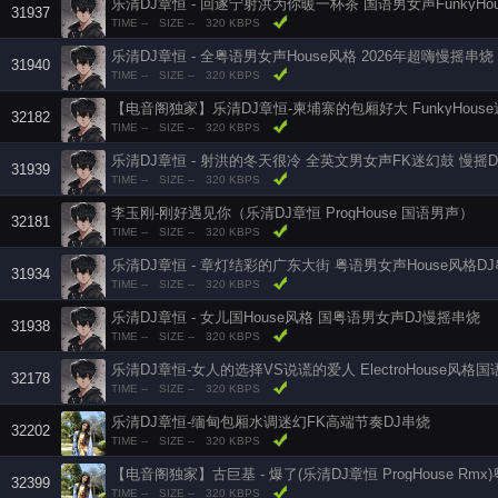
乐清DJ章恒 - 回遂宁射洪为你暖一杯茶 国语男女声FunkyHo
31937
TIME --
SIZE --
320 KBPS
乐清DJ章恒 - 全粤语男女声House风格 2026年超嗨慢摇串烧
31940
TIME --
SIZE --
320 KBPS
【电音阁独家】乐清DJ章恒-柬埔寨的包厢好大 FunkyHous
32182
TIME --
SIZE --
320 KBPS
乐清DJ章恒 - 射洪的冬天很冷 全英文男女声FK迷幻鼓 慢摇
31939
TIME --
SIZE --
320 KBPS
李玉刚-刚好遇见你（乐清DJ章恒 ProgHouse 国语男声）
32181
TIME --
SIZE --
320 KBPS
乐清DJ章恒 - 章灯结彩的广东大街 粤语男女声House风格D
31934
TIME --
SIZE --
320 KBPS
乐清DJ章恒 - 女儿国House风格 国粤语男女声DJ慢摇串烧
31938
TIME --
SIZE --
320 KBPS
乐清DJ章恒-女人的选择VS说谎的爱人 ElectroHouse风格
32178
TIME --
SIZE --
320 KBPS
乐清DJ章恒-缅甸包厢水调迷幻FK高端节奏DJ串烧
32202
TIME --
SIZE --
320 KBPS
【电音阁独家】古巨基 - 爆了(乐清DJ章恒 ProgHouse Rmx
32399
TIME --
SIZE --
320 KBPS