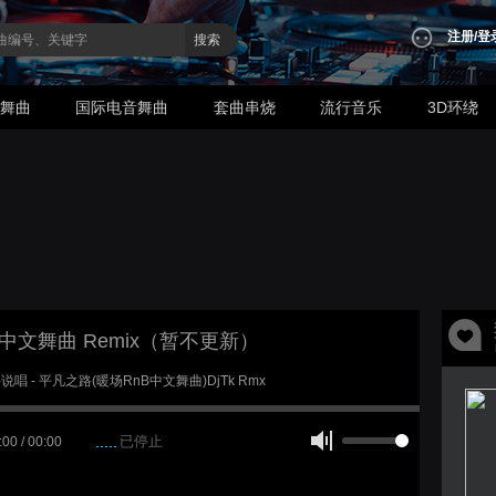
注册
/
登
搜索
业舞曲
国际电音舞曲
套曲串烧
流行音乐
3D环绕
9年中文舞曲 Remix（暂不更新）
龙井说唱 - 平凡之路(暖场RnB中文舞曲)DjTk Rmx
已停止
:00 / 00:00