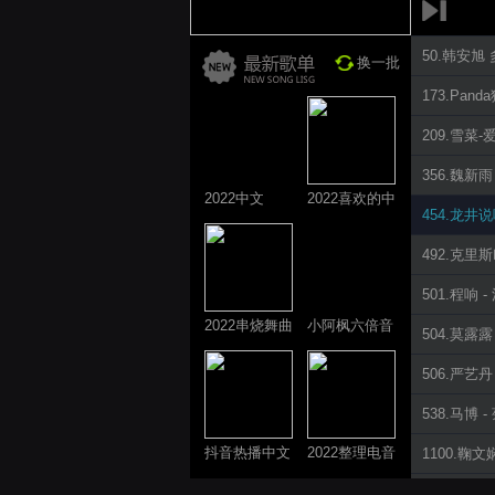
50.韩安旭 多
换一批
173.Pand
209.雪菜-
356.魏新雨
2022中文
2022喜欢的中
454.龙井说
ProgHouse歌
文DJ舞曲
曲
492.克里斯
501.程响 
2022串烧舞曲
小阿枫六倍音
504.莫露露
系列
质系列 车载
506.严艺丹 
专享
538.马博 
抖音热播中文
2022整理电音
1100.鞠文娴
系列
系列
1202.薛明媛