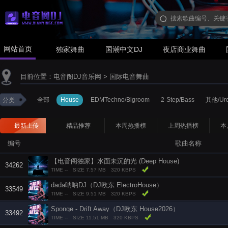
网站首页
独家舞曲
国潮中文DJ
夜店商业舞曲
目前位置：
电音阁DJ音乐网
>
国际电音舞曲
全部
House
EDMTechno/Bigroom
2-Step/Bass
其他/Urd
分类
最新上传
精品推荐
本周热播榜
上周热播榜
本
编号
歌曲名称
【电音阁独家】水面未沉的光 (Deep House)
34262
TIME --
SIZE 7.57 MB
320 KBPS
dada呐呐DJ（DJ欧东 ElectroHouse）
33549
TIME --
SIZE 9.51 MB
320 KBPS
Sponge - Drift Away（DJ欧东 House2026）
33492
TIME --
SIZE 11.51 MB
320 KBPS