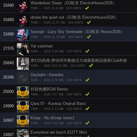
Wanderlust Steps（DJ欧东 ElectroHouse2026）
33490
TIME --
SIZE 11.8 MB
320 KBPS
drown the quiet out（DJ欧东 ElectroHouse2026）
33489
TIME --
SIZE 11.57 MB
320 KBPS
Sponge - Lazy Sky Serenade（DJ欧东 House2026）
33488
TIME --
SIZE 11.78 MB
320 KBPS
Yar yaniman
27376
TIME --
SIZE 3.29 MB
320 KBPS
梦幻Dj风格-梦佳州市舞娘活力城最新精品慢摇Club串烧
26840
TIME --
SIZE 152.23 MB
320 KBPS
Daylight—Seredris
26346
TIME --
SIZE 3.76 MB
320 KBPS
抖音热播BGM Remix ‭‭
25000
TIME --
SIZE 3.57 MB
320 KBPS
Qara 07 - Kavkaz Orginal Bass
24999
TIME --
SIZE 8.12 MB
320 KBPS
Kings - Nu (Kings remix)
24997
TIME --
SIZE 4.22 MB
320 KBPS
Everytime we touch (DJTT Mix)
24887