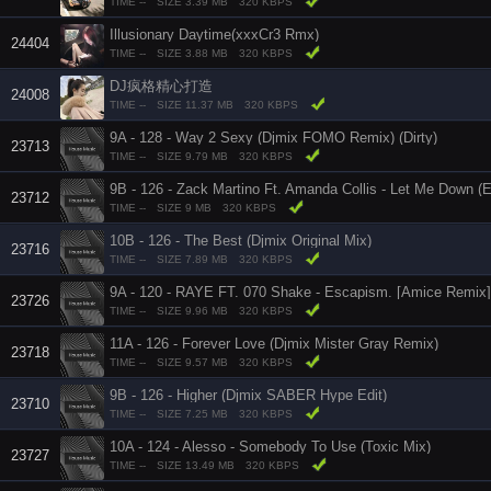
TIME --
SIZE 3.39 MB
320 KBPS
Illusionary Daytime(xxxCr3 Rmx)
24404
TIME --
SIZE 3.88 MB
320 KBPS
DJ疯格精心打造
24008
TIME --
SIZE 11.37 MB
320 KBPS
9A - 128 - Way 2 Sexy (Djmix FOMO Remix) (Dirty)
23713
TIME --
SIZE 9.79 MB
320 KBPS
9B - 126 - Zack Martino Ft. Amanda Collis - Let Me Down (
23712
TIME --
SIZE 9 MB
320 KBPS
10B - 126 - The Best (Djmix Original Mix)
23716
TIME --
SIZE 7.89 MB
320 KBPS
9A - 120 - RAYE FT. 070 Shake - Escapism. [Amice Remix]
23726
TIME --
SIZE 9.96 MB
320 KBPS
11A - 126 - Forever Love (Djmix Mister Gray Remix)
23718
TIME --
SIZE 9.57 MB
320 KBPS
9B - 126 - Higher (Djmix SABER Hype Edit)
23710
TIME --
SIZE 7.25 MB
320 KBPS
10A - 124 - Alesso - Somebody To Use (Toxic Mix)
23727
TIME --
SIZE 13.49 MB
320 KBPS