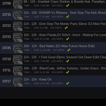
23708
TIME --
SIZE 7.92 MB
320 KBPS
23715
TIME --
SIZE 7.13 MB
320 KBPS
11A - 128 - Dont Stop The Money Party (Djmix DJ Allan Fes
23722
TIME --
SIZE 8.2 MB
320 KBPS
11A - 126 - Atom Panda,DJ St3v3 - Avicii - Waiting For Love
23723
TIME --
SIZE 9.72 MB
320 KBPS
10A - 124 - Bad Habits (DJ Allan Future House Edit)
23725
TIME --
SIZE 11.49 MB
320 KBPS
11A - 126 - I Feel Good (Djmix Smassh Get Down Edit) Cle
23719
TIME --
SIZE 7.09 MB
320 KBPS
23711
TIME --
SIZE 9.39 MB
320 KBPS
11A - 124 - Keep On
23717
TIME --
SIZE 8.54 MB
320 KBPS