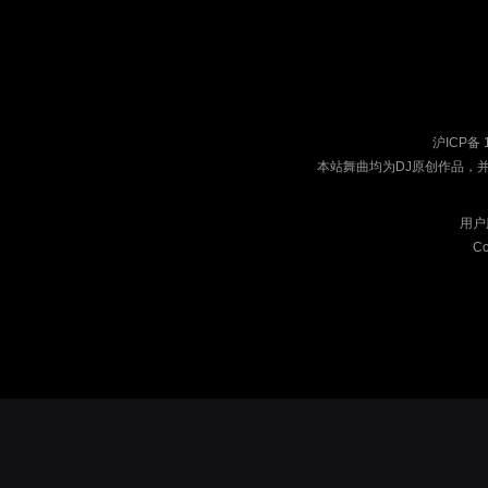
沪ICP备 
本站舞曲均为DJ原创作品，
用户
Co