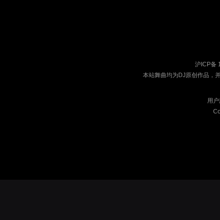
沪ICP备 
本站舞曲均为DJ原创作品，
用户
Co