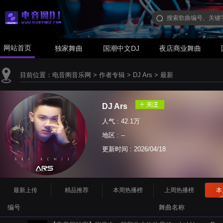
网站首页
独家舞曲
国潮中文DJ
夜店商业舞曲
目前位置：
电音阁音乐网
>
作者专辑
>
DJ Ars
>
最新
DJ Ars
人气 : 42.1万
地区 : --
更新时间 :
2026/04/18
最新上传
精品推荐
本周热播榜
上周热播榜
本
编号
舞曲名称