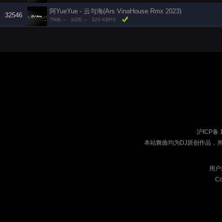
阿YueYue - 云与海(Ars VinaHouse Rmx 2023)
32546
TIME --
SIZE --
320 KBPS
沪ICP备 
本站舞曲均为DJ原创作品，
用户
Co