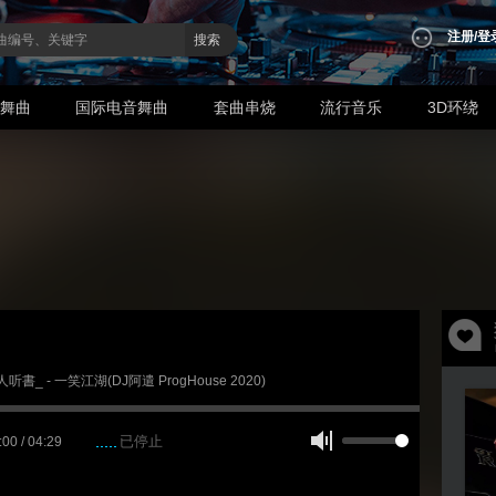
注册
/
登
搜索
业舞曲
国际电音舞曲
套曲串烧
流行音乐
3D环绕
闻人听書_ - 一笑江湖(DJ阿遣 ProgHouse 2020)
已停止
:00 / 04:29