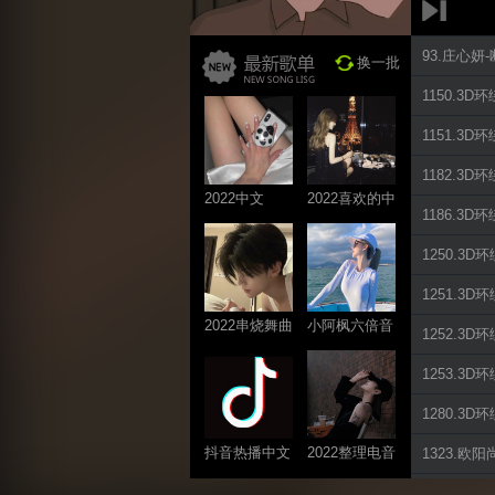
93.庄心妍
换一批
1150.3
1151.3
1182.3
2022中文
2022喜欢的中
1186.3
ProgHouse歌
文DJ舞曲
曲
1250.3D
1251.3
2022串烧舞曲
小阿枫六倍音
1252.3D
系列
质系列 车载
1253.3
专享
1280.3
抖音热播中文
2022整理电音
1323.欧阳
系列
系列
1570.3