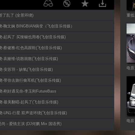
-断了乱了 (全景环绕)
重低
D环绕-鞠文娴 BINGBIAN病变（飞创音乐传媒）
D环绕-起风了 买辣椒也用卷(飞创音乐传媒)
D环绕-蔡健雅-红色高跟鞋(飞创音乐传媒)
D环绕-袁娅维-说散就散(飞创音乐传媒)
电音
环绕-安苏羽 - 缺氧(飞创音乐传媒)
D环绕-带你去旅行偷耳机(飞创音乐传媒)
环绕-刚好遇见你-李玉刚FutureBass
D环绕-最美翻唱-起风了(飞创音乐传媒)
D环绕-UN1-行星 双声道环绕(飞创音乐传媒)
电音
尚尚 - 爱情主演 (DJ何鹏 Mix 国语男)
D双声道环绕-离人愁-李袁杰(飞创音乐传媒)