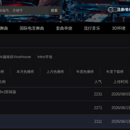
注册
/
登
搜索
业舞曲
国际电音舞曲
套曲串烧
流行音乐
3D环绕
ak/越南鼓VinaHouse
lntro/开场
播榜
本月热播榜
上月热播榜
年度热播榜
年度下载榜
名称
人气
上传时间
 Mix)剪辑版
2231
2026/08/03
）
2271
2026/06/13
2111
2026/06/13