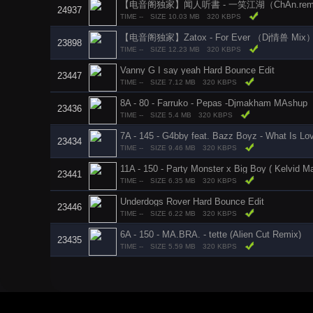
【电音阁独家】闻人听書 - 一笑江湖（ChAn.remi
24937
TIME --
SIZE 10.03 MB
320 KBPS
【电音阁独家】Zatox - For Ever （Dj情兽 Mix）-
23898
TIME --
SIZE 12.23 MB
320 KBPS
Vanny G I say yeah Hard Bounce Edit
23447
TIME --
SIZE 7.12 MB
320 KBPS
8A - 80 - Farruko - Pepas -Djmakham MAshup
23436
TIME --
SIZE 5.4 MB
320 KBPS
7A - 145 - G4bby feat. Bazz Boyz - What Is Lo
23434
TIME --
SIZE 9.46 MB
320 KBPS
11A - 150 - Party Monster x Big Boy ( Kelvid M
23441
TIME --
SIZE 6.35 MB
320 KBPS
Underdogs Rover Hard Bounce Edit
23446
TIME --
SIZE 6.22 MB
320 KBPS
6A - 150 - MA.BRA. - tette (Alien Cut Remix)
23435
TIME --
SIZE 5.59 MB
320 KBPS