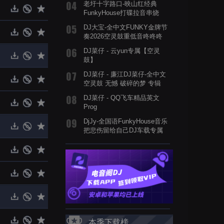
老圩十字路口-映山红经典
FunkyHouse打碟拉音串烧
DJ大宝-全中文FUNKY金牌节
奏2026空灵鼓重低音咚咚咚
MUSIC慢摇大碟
DJ菜仔 - 云yun专属【空灵
鼓】
DJ菜仔 - 廉江DJ菜仔-全中文
空灵鼓 无憾 破碎的梦 专辑
DJ菜仔 - QQ飞车精品英文
Prog
DjJy-全国语FunkyHouse音乐
把悲伤留给自己DJ车载专属
串烧舞曲
本季下载榜