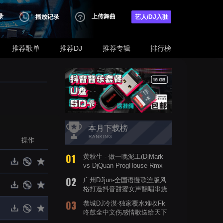
录
上传舞曲
播放记录
艺人/DJ入驻
推荐歌单
推荐DJ
推荐专辑
排行榜
本月下载榜
操作
黄秋生 - 做一晚泥工(DjMark
vs DjQuan ProgHouse Rmx
2019)
广州DJjun-全国语慢歌连版风
格打造抖音甜蜜女声翻唱串烧
歌曲
恭城DJ冷漠-独家覆水难收Fk
咚鼓全中文伤感情歌送给天下
有情人FunkyHouse串烧