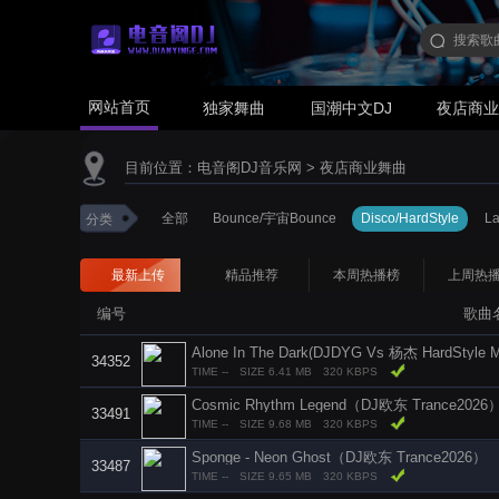
网站首页
独家舞曲
国潮中文DJ
夜店商
目前位置：
电音阁DJ音乐网
>
夜店商业舞曲
全部
Bounce/宇宙Bounce
Disco/HardStyle
L
分类
最新上传
精品推荐
本周热播榜
上周热
编号
歌曲
Alone In The Dark(DJDYG Vs 杨杰 HardStyle
34352
TIME --
SIZE 6.41 MB
320 KBPS
Cosmic Rhythm Legend（DJ欧东 Trance2026
33491
TIME --
SIZE 9.68 MB
320 KBPS
Sponge - Neon Ghost（DJ欧东 Trance2026）
33487
TIME --
SIZE 9.65 MB
320 KBPS