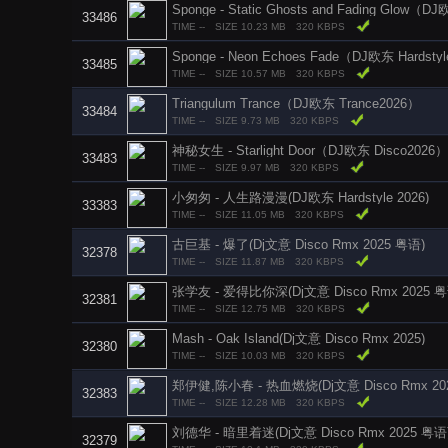
Sponge - Static Ghosts and Fading Glow（D
33486
TIME --
SIZE 10.23 MB
320 KBPS
Sponge - Neon Echoes Fade（DJ欧东 Hardsty
33485
TIME --
SIZE 10.57 MB
320 KBPS
Triangulum Trance（DJ欧东 Trance2026）
33484
TIME --
SIZE 9.73 MB
320 KBPS
神秘女生 - Starlight Door（DJ欧东 Disco2026）
33483
TIME --
SIZE 9.97 MB
320 KBPS
小匆匆 - 人生路漫漫(DJ欧东 Hardstyle 2026)
33383
TIME --
SIZE 11.05 MB
320 KBPS
古巨基 - 爆了(Dj文意 Disco Rmx 2025 粤语)
32378
TIME --
SIZE 11.87 MB
320 KBPS
张学友 - 爱得比你深(Dj文意 Disco Rmx 2025 粤
32381
TIME --
SIZE 12.75 MB
320 KBPS
Mash - Oak Island(Dj文意 Disco Rmx 2025)
32380
TIME --
SIZE 10.03 MB
320 KBPS
郑伊健,陈小春 - 热血燃烧(Dj文意 Disco Rmx 20
32383
TIME --
SIZE 12.28 MB
320 KBPS
刘德华 - 暗里着迷(Dj文意 Disco Rmx 2025 粤语
32379